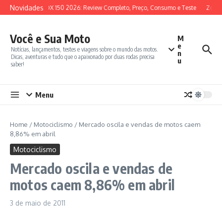
Ir para o conteúdo
Novidades
SYM ADX 150 2026: Review Completo, Preço, Consumo e Teste
Zonte
Você e Sua Moto
M
e
Notícias, lançamentos, testes e viagens sobre o mundo das motos.
n
Dicas, aventuras e tudo que o apaixonado por duas rodas precisa
u
saber!
Menu
Home
/
Motociclismo
/
Mercado oscila e vendas de motos caem
8,86% em abril
Motociclismo
Mercado oscila e vendas de
motos caem 8,86% em abril
3 de maio de 2011