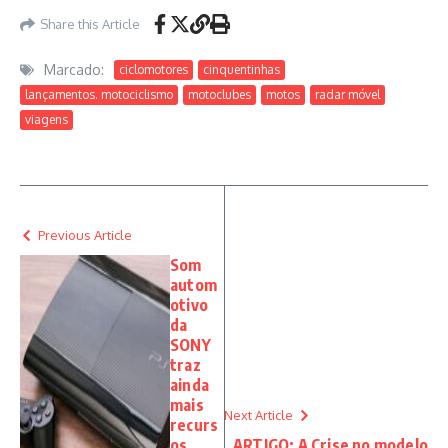
Share this Article
Marcado:
ciclomotores
cinquentinhas
lançamentos. motociclismo
motoclubes
motos
radar móvel
viagens
Previous Article
Som
autom
otivo
da
SONY
traz
ainda
mais
Next Article
recurs
os
ARTIGO: A Crise no modelo