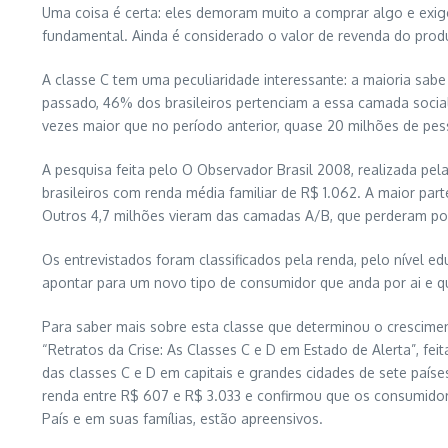
Uma coisa é certa: eles demoram muito a comprar algo e ex
fundamental. Ainda é considerado o valor de revenda do produt
A classe C tem uma peculiaridade interessante: a maioria sabe
passado, 46% dos brasileiros pertenciam a essa camada socia
vezes maior que no período anterior, quase 20 milhões de pes
A pesquisa feita pelo O Observador Brasil 2008, realizada pela
brasileiros com renda média familiar de R$ 1.062. A maior par
Outros 4,7 milhões vieram das camadas A/B, que perderam pod
Os entrevistados foram classificados pela renda, pelo nível e
apontar para um novo tipo de consumidor que anda por ai e 
Para saber mais sobre esta classe que determinou o crescimen
“Retratos da Crise: As Classes C e D em Estado de Alerta”, fe
das classes C e D em capitais e grandes cidades de sete país
renda entre R$ 607 e R$ 3.033 e confirmou que os consumidor
País e em suas famílias, estão apreensivos.