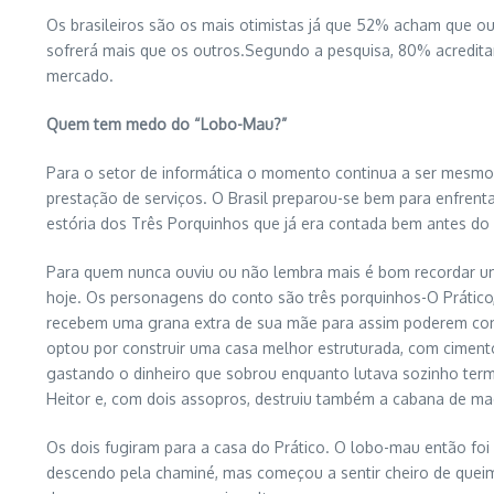
Os brasileiros são os mais otimistas já que 52% acham que o
sofrerá mais que os outros.Segundo a pesquisa, 80% acredita
mercado.
Quem tem medo do “Lobo-Mau?”
Para o setor de informática o momento continua a ser mesmo
prestação de serviços. O Brasil preparou-se bem para enfre
estória dos Três Porquinhos que já era contada bem antes do S
Para quem nunca ouviu ou não lembra mais é bom recordar u
hoje. Os personagens do conto são três porquinhos-O Prático, 
recebem uma grana extra de sua mãe para assim poderem constr
optou por construir uma casa melhor estruturada, com cimento 
gastando o dinheiro que sobrou enquanto lutava sozinho term
Heitor e, com dois assopros, destruiu também a cabana de ma
Os dois fugiram para a casa do Prático. O lobo-mau então foi 
descendo pela chaminé, mas começou a sentir cheiro de quei