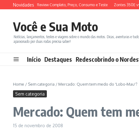
Ir para o conteúdo
Novidades
 ADX 150 2026: Review Completo, Preço, Consumo e Teste
Zontes 350E vs BM
Você e Sua Moto
Notícias, lançamentos, testes e viagens sobre o mundo das motos. Dicas, aventuras e tud
apaixonado por duas rodas precisa saber!
Início
Destaques
Redescobrindo o Nordes
Home
/
Sem categoria
/
Mercado: Quem tem medo do 'Lobo-Mau'?
Sem categoria
Mercado: Quem tem me
15 de novembro de 2008