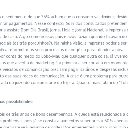
o o sentimento de que 36% acham que o consumo vai diminuir, devi
onrar pagamentos. Nesse contexto, 66% dos consultados pretendem 
oria assiste Bom Dia Brasil, Jornal Hoje e Jornal Nacional, a impren
ro de casa. Algo como nossos pais e avós faziam quando falavam do
ociais (os três porquinhos?). Na minha visão, a imprensa poderia ser
gnifica reformular os seus processos de negócio para atender a novas
s por conta do medo do Lobo-Mau que qualquer outra coisa. Já vive
rios que a verba de marketing é a primeira a ser cortada em moment
 os veículos de comunicação precisam pagar salários e despesas inc
nto das suas redes de comunicação. A crise é um problema para outr
cada no juízo do consumidor e do lojista. Quanto mais falam do “Lo
s possibilidades:
s de três anos de bons desempenhos. A queda está relacionada a doi
s problemas, pois já se constata aumentos superiores a 50% apenas p
 precisam virá, advinha de onde? Dos emergentes! Então, olho vivo 