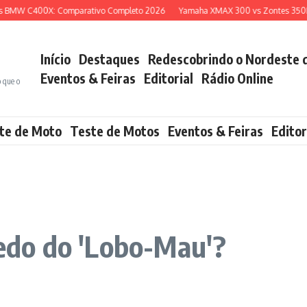
W C400X: Comparativo Completo 2026
Yamaha XMAX 300 vs Zontes 350E: Qua
Início
Destaques
Redescobrindo o Nordeste 
Eventos & Feiras
Editorial
Rádio Online
o que o
te de Moto
Teste de Motos
Eventos & Feiras
Editor
do do 'Lobo-Mau'?