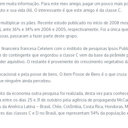
igem muita informação. Para este meu amigo, pagar um pouco mais 
o e sua vida útil. O interessante é que este amigo é da classe C.
 multiplicar os pães. Recente estudo publicado no início de 2008 mo
l, ante 36% e 34% em 2006 e 2005, respectivamente. Foi a única qu
soas, passaram a fazer parte deste grupo.
 financeira francesa Cetelem com o instituto de pesquisas Ipsos Publi
te do contingente que engordou a classe C vem da base da pirâmide p
er aquisitivo. O restante é proveniente do crescimento vegetativo 
ducacional e pela posse de bens. O item Posse de Bens é o que cru
que ninguém ainda percebeu.
to da economia outra pesquisa foi realizada, desta vez para conhece
ita entre os dias 25 e 31 de outubro pela agência de propaganda McCa
es da América Latina – Brasil, Chile, Colômbia, Costa Rica, Hondura
es das classes C e D no Brasil, que representam 54% da população e