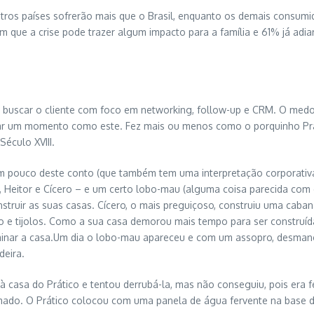
utros países sofrerão mais que o Brasil, enquanto os demais consumi
m que a crise pode trazer algum impacto para a família e 61% já ad
 buscar o cliente com foco em networking, follow-up e CRM. O medo
ntar um momento como este. Fez mais ou menos como o porquinho Pr
éculo XVIII.
m pouco deste conto (que também tem uma interpretação corporati
Heitor e Cícero – e um certo lobo-mau (alguma coisa parecida com es
uir as suas casas. Cícero, o mais preguiçoso, construiu uma cabana
e tijolos. Como a sua casa demorou mais tempo para ser construída, 
inar a casa.Um dia o lobo-mau apareceu e com um assopro, desmanch
deira.
à casa do Prático e tentou derrubá-la, mas não conseguiu, pois era f
mado. O Prático colocou com uma panela de água fervente na base 