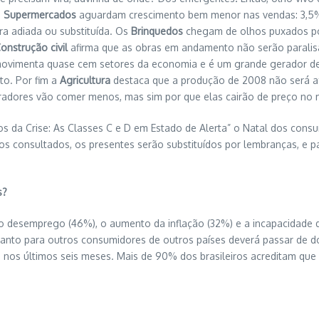
s
Supermercados
aguardam crescimento bem menor nas vendas: 3,5%
ra adiada ou substituída. Os
Brinquedos
chegam de olhos puxados poi
onstrução civil
afirma que as obras em andamento não serão paralis
 movimenta quase cem setores da economia e é um grande gerador d
to. Por fim a
Agricultura
destaca que a produção de 2008 não será af
radores vão comer menos, mas sim por que elas cairão de preço no 
 da Crise: As Classes C e D em Estado de Alerta” o Natal dos consu
os consultados, os presentes serão substituídos por lembranças, e p
s?
 o desemprego (46%), o aumento da inflação (32%) e a incapacidade
uanto para outros consumidores de outros países deverá passar de do
e nos últimos seis meses. Mais de 90% dos brasileiros acreditam que