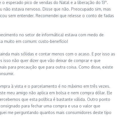
o esperado pico de vendas do Natal e a liberação do 13º.
eu não estava nervoso. Disse que não. Preocupado sim, mas
 ficou sem entender. Recomendei que relesse o conto de fadas
uecimento no setor de informática) estava com medo de
isa muito em comum: custo-benefício!
 ainda mais sólidas e contar menos com o acaso. E por isso as
 isso não quer dizer que vão deixar de comprar e que
mais para precaução que para outra coisa. Como disse, existe
onsumir.
compra à vista e o parcelamento é no máximo em três vezes.
Este meu amigo não aplica em bolsa e nem compra dólar. Ele
rcebemos que esta política é bastante válida. Outro ponto
 consignado para fechar uma compra e usa o valor que
fiquei me perguntando quantos mais consumidores deste tipo