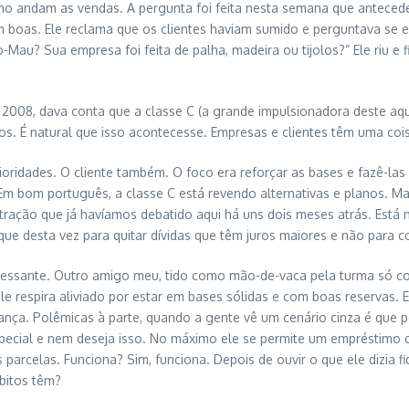
o andam as vendas. A pergunta foi feita nesta semana que antecede 
m boas. Ele reclama que os clientes haviam sumido e perguntava se 
-Mau? Sua empresa foi feita de palha, madeira ou tijolos?” Ele riu e
.
2008, dava conta que a classe C (a grande impulsionadora deste aq
os. É natural que isso acontecesse. Empresas e clientes têm uma co
oridades. O cliente também. O foco era reforçar as bases e fazê-las
bom português, a classe C está revendo alternativas e planos. Mas
tração que já havíamos debatido aqui há uns dois meses atrás. Está 
ue desta vez para quitar dívidas que têm juros maiores e não para c
nteressante. Outro amigo meu, tido como mão-de-vaca pela turma só 
e respira aliviado por estar em bases sólidas e com boas reservas. 
nça. Polêmicas à parte, quando a gente vê um cenário cinza é que pe
especial e nem deseja isso. No máximo ele se permite um empréstimo
arcelas. Funciona? Sim, funciona. Depois de ouvir o que ele dizia 
bitos têm?