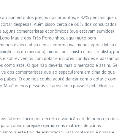
do ao aumento dos preços dos produtos, e 32% pensam que o
cortar despesas. Além disso, cerca de 60% dos consultados
sa e alguns comentaristas econômicos (que estavam sumidos)
 Lobo Mau e dos Três Porquinhos, aqui muito bem
 menos especulativa e mais informativa; menos apocalíptica e
 exigências do mercado); menos pessimista e mais realista, por
mos e sobrevivemos com dólar em piores condições e passamos
os como este. O que não deveria, mas o mercado é assim. Se
lusive dos comentaristas que ao especularem em cima do que
os países. O que nos coube aqui é dançar com o dólar e com
bo-Mau” menos pessoas se arriscam a passear pela Floresta
s fatores: lucro por decreto e variação do dólar no giro das
ara cobrir o prejuízo gerado nas matrizes de várias
quanto a este tipo de exploração. Esta conta não é nossa e