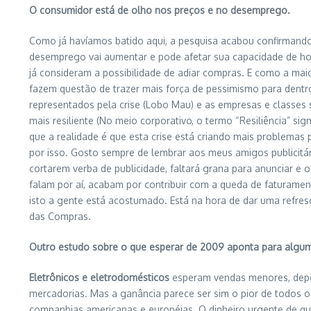
O consumidor está de olho nos preços e no desemprego.
Como já havíamos batido aqui, a pesquisa acabou confirmand
desemprego vai aumentar e pode afetar sua capacidade de h
já consideram a possibilidade de adiar compras. E como a mai
fazem questão de trazer mais força de pessimismo para dent
representados pela crise (Lobo Mau) e as empresas e classes s
mais resiliente (No meio corporativo, o termo “Resiliência” si
que a realidade é que esta crise está criando mais problema
por isso. Gosto sempre de lembrar aos meus amigos publicitá
cortarem verba de publicidade, faltará grana para anunciar e
falam por aí, acabam por contribuir com a queda de faturame
isto a gente está acostumado. Está na hora de dar uma refres
das Compras.
Outro estudo sobre o que esperar de 2009 aponta para alguma
Eletrônicos e eletrodomésticos
esperam vendas menores, depoi
mercadorias. Mas a ganância parece ser sim o pior de todos o
companhias americanas e européias. O dinheiro urgente de que