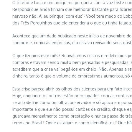
O telefone toca e um amigo me pergunta com a voz triste com
Respondi que ainda tinham que melhorar bastante para ficare
nervoso não. Ai eu brinquei com ele:”- Você tem medo do Lobo
dos Três Porquinhos que ele entenderia o que eu tinha falado
Acontece que um dado publicado neste início de novembro de 
comprar e, como as empresas, ela estava revisando seus gast
O que fizemos este mês? Reavaliamos custos e redefinimos pri
compras estavam sendo muito bem pensadas e pesquisadas. Em 
acreditem que a crise vai pegá-los em cheio. Não. Apenas a re
dinheiro, tanto é que o volume de empréstimos aumentou, só q
Esta crise parece abrir os olhos dos clientes para um fato i
Hoje, enquanto os outros estão preocupados com as contas el
se autodefine como um ultraconservador e só aplica em poupa
importante é que ele não possui cartões de crédito, cheque 
guardava mensalmente como prestação e nunca passa de três p
temos no Brasil? Onde estariam e como identificá-los? Que há