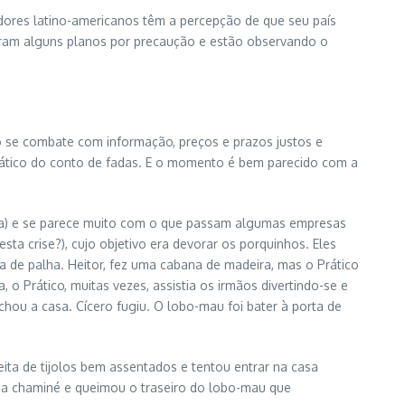
dores latino-americanos têm a percepção de que seu país
iaram alguns planos por precaução e estão observando o
 se combate com informação, preços e prazos justos e
ático do conto de fadas. E o momento é bem parecido com a
va) e se parece muito com o que passam algumas empresas
ta crise?), cujo objetivo era devorar os porquinhos. Eles
 de palha. Heitor, fez uma cabana de madeira, mas o Prático
o Prático, muitas vezes, assistia os irmãos divertindo-se e
ou a casa. Cícero fugiu. O lobo-mau foi bater à porta de
eita de tijolos bem assentados e tentou entrar na casa
da chaminé e queimou o traseiro do lobo-mau que