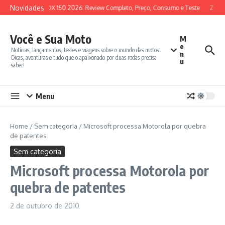
Ir para o conteúdo
Novidades
SYM ADX 150 2026: Review Completo, Preço, Consumo e Teste
Zonte
Você e Sua Moto
M
e
Notícias, lançamentos, testes e viagens sobre o mundo das motos.
n
Dicas, aventuras e tudo que o apaixonado por duas rodas precisa
u
saber!
Menu
Home
/
Sem categoria
/
Microsoft processa Motorola por quebra
de patentes
Sem categoria
Microsoft processa Motorola por
quebra de patentes
2 de outubro de 2010