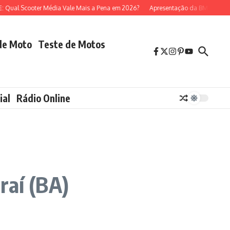
 Scooter Média Vale Mais a Pena em 2026?
Apresentação da BMW R 1300 GS 
de Moto
Teste de Motos
ial
Rádio Online
raí (BA)