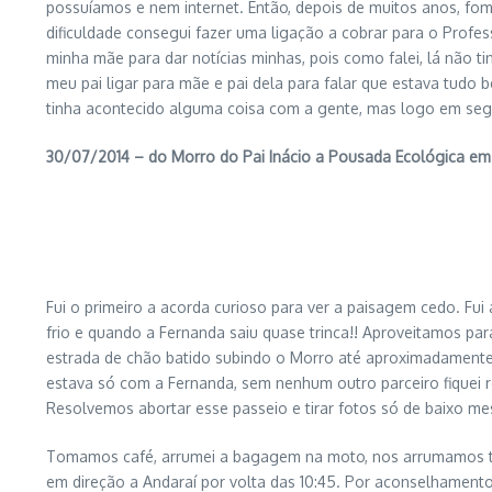
possuíamos e nem internet. Então, depois de muitos anos, fom
dificuldade consegui fazer uma ligação a cobrar para o Profess
minha mãe para dar notícias minhas, pois como falei, lá não
meu pai ligar para mãe e pai dela para falar que estava tu
tinha acontecido alguma coisa com a gente, mas logo em seg
30/07/2014 – do Morro do Pai Inácio a Pousada Ecológica em
Fui o primeiro a acorda curioso para ver a paisagem cedo. Fu
frio e quando a Fernanda saiu quase trinca!! Aproveitamos par
estrada de chão batido subindo o Morro até aproximadamente 
estava só com a Fernanda, sem nenhum outro parceiro fiquei r
Resolvemos abortar esse passeio e tirar fotos só de baixo m
Tomamos café, arrumei a bagagem na moto, nos arrumamos ta
em direção a Andaraí por volta das 10:45. Por aconselhament