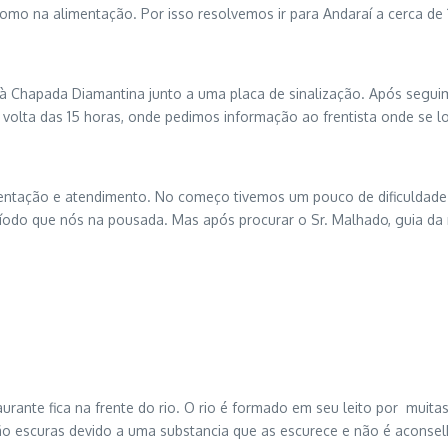
omo na alimentação. Por isso resolvemos ir para Andaraí a cerca de 
 à Chapada Diamantina junto a uma placa de sinalização. Após segu
volta das 15 horas, onde pedimos informação ao frentista onde se l
entação e atendimento. No começo tivemos um pouco de dificuldade 
íodo que nós na pousada. Mas após procurar o Sr. Malhado, guia da
taurante fica na frente do rio. O rio é formado em seu leito por mui
ão escuras devido a uma substancia que as escurece e não é aconse