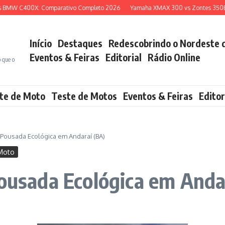
 C400X: Comparativo Completo 2026
Yamaha XMAX 300 vs Zontes 350E: Qual
Início
Destaques
Redescobrindo o Nordeste 
Eventos & Feiras
Editorial
Rádio Online
o que o
te de Moto
Teste de Motos
Eventos & Feiras
Editor
e Pousada Ecológica em Andaraí (BA)
Moto
Pousada Ecológica em Anda