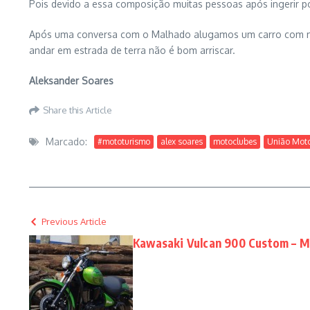
Pois devido a essa composição muitas pessoas após ingerir po
Após uma conversa com o Malhado alugamos um carro com moto
andar em estrada de terra não é bom arriscar.
Aleksander Soares
Share this Article
Marcado:
#mototurismo
alex soares
motoclubes
União Moto
Previous Article
Kawasaki Vulcan 900 Custom – M