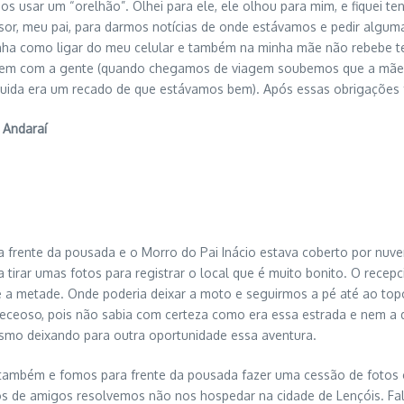
os usar um “orelhão”. Olhei para ele, ele olhou para mim, e fiquei 
or, meu pai, para darmos notícias de onde estávamos e pedir algumas 
 tinha como ligar do meu celular e também na minha mãe não rebebe
do bem com a gente (quando chegamos de viagem soubemos que a mãe
uida era um recado de que estávamos bem). Após essas obrigações f
 Andaraí
i a frente da pousada e o Morro do Pai Inácio estava coberto por nuv
a tirar umas fotos para registrar o local que é muito bonito. O rece
a metade. Onde poderia deixar a moto e seguirmos a pé até ao topo
eceoso, pois não sabia com certeza como era essa estrada e nem a di
esmo deixando para outra oportunidade essa aventura.
mbém e fomos para frente da pousada fazer uma cessão de fotos c
os de amigos resolvemos não nos hospedar na cidade de Lençóis. Fal