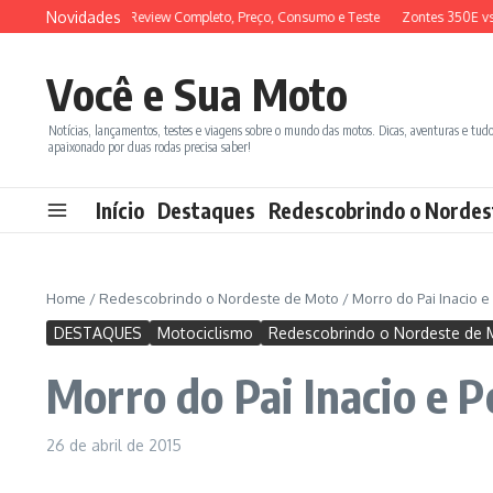
Ir para o conteúdo
Novidades
ADX 150 2026: Review Completo, Preço, Consumo e Teste
Zontes 350E vs BMW
Você e Sua Moto
Notícias, lançamentos, testes e viagens sobre o mundo das motos. Dicas, aventuras e tud
apaixonado por duas rodas precisa saber!
Início
Destaques
Redescobrindo o Nordes
Home
/
Redescobrindo o Nordeste de Moto
/
Morro do Pai Inacio 
DESTAQUES
Motociclismo
Redescobrindo o Nordeste de 
Morro do Pai Inacio e 
26 de abril de 2015