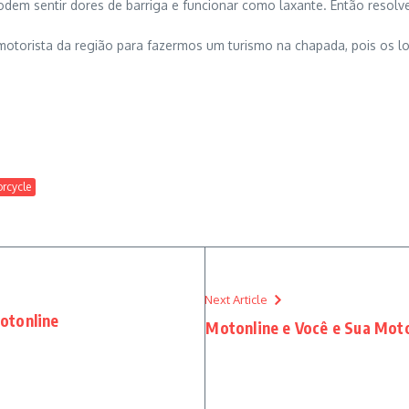
dem sentir dores de barriga e funcionar como laxante. Então resolv
rista da região para fazermos um turismo na chapada, pois os loca
rcycle
Next Article
otonline
Motonline e Você e Sua Mot