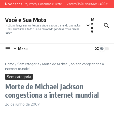
Ir para o conteúdo
Novidades
: Review Completo, Preço, Consumo e Teste
Zontes 350E vs BMW C400X: Com
Você e Sua Moto
M
e
Notícias, lançamentos, testes e viagens sobre o mundo das motos.
n
Dicas, aventuras e tudo que o apaixonado por duas rodas precisa
u
saber!
Menu
Home
/
Sem categoria
/
Morte de Michael Jackson congestiona a
internet mundial
Sem categoria
Morte de Michael Jackson
congestiona a internet mundial
26 de junho de 2009