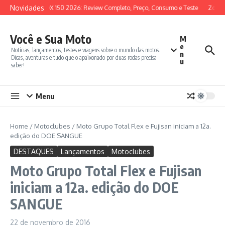
Ir para o conteúdo
Novidades
SYM ADX 150 2026: Review Completo, Preço, Consumo e Teste
Zontes
Você e Sua Moto
M
e
Notícias, lançamentos, testes e viagens sobre o mundo das motos.
n
Dicas, aventuras e tudo que o apaixonado por duas rodas precisa
u
saber!
Menu
Home
/
Motoclubes
/
Moto Grupo Total Flex e Fujisan iniciam a 12a.
edição do DOE SANGUE
DESTAQUES
Lançamentos
Motoclubes
Moto Grupo Total Flex e Fujisan
iniciam a 12a. edição do DOE
SANGUE
22 de novembro de 2016