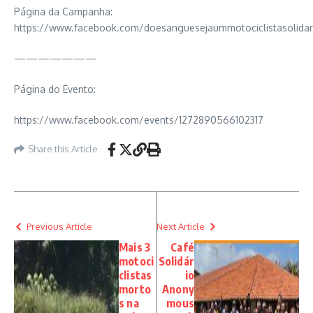
Página da Campanha:
https://www.facebook.com/doesanguesejaummotociclistasolidar
———————
Página do Evento:
https://www.facebook.com/events/1272890566102317
Share this Article
Previous Article
Next Article
Mais 3
Café
motoci
Solidár
clistas
io
morto
Anony
s na
mous