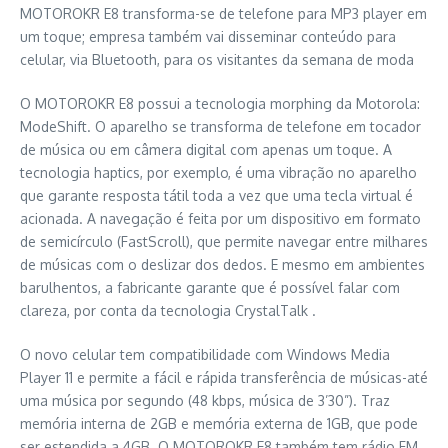
MOTOROKR E8 transforma-se de telefone para MP3 player em
um toque; empresa também vai disseminar conteúdo para
celular, via Bluetooth, para os visitantes da semana de moda
O MOTOROKR E8 possui a tecnologia morphing da Motorola:
ModeShift. O aparelho se transforma de telefone em tocador
de música ou em câmera digital com apenas um toque. A
tecnologia haptics, por exemplo, é uma vibração no aparelho
que garante resposta tátil toda a vez que uma tecla virtual é
acionada. A navegação é feita por um dispositivo em formato
de semicírculo (FastScroll), que permite navegar entre milhares
de músicas com o deslizar dos dedos. E mesmo em ambientes
barulhentos, a fabricante garante que é possível falar com
clareza, por conta da tecnologia CrystalTalk .
O novo celular tem compatibilidade com Windows Media
Player 11 e permite a fácil e rápida transferência de músicas-até
uma música por segundo (48 kbps, música de 3’30”). Traz
memória interna de 2GB e memória externa de 1GB, que pode
ser estendida a 4GB. O MOTOROKR E8 também tem rádio FM