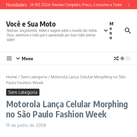
Ir para o conteúdo
Novidades
SYM ADX 150 2026: Review Completo, Preço, Consumo e Teste
Zonte
Você e Sua Moto
M
e
Notícias, lançamentos, testes e viagens sobre o mundo das motos.
n
Dicas, aventuras e tudo que o apaixonado por duas rodas precisa
u
saber!
Menu
Home
/
Sem categoria
/
Motorola Lança Celular Morphing no São
Paulo Fashion Week
Sem categoria
Motorola Lança Celular Morphing
no São Paulo Fashion Week
19 de junho de 2008