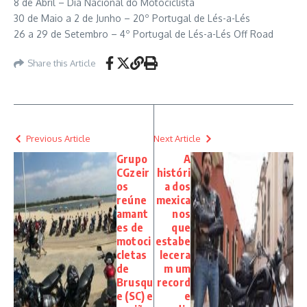
8 de Abril – Dia Nacional do Motociclista
30 de Maio a 2 de Junho – 20º Portugal de Lés-a-Lés
26 a 29 de Setembro – 4º Portugal de Lés-a-Lés Off Road
Share this Article
Previous Article
Next Article
Grupo
A
CGzeir
históri
os
a dos
reúne
mexica
amant
nos
es de
que
motoci
estabe
cletas
lecera
de
m um
Brusqu
record
e (SC) e
e