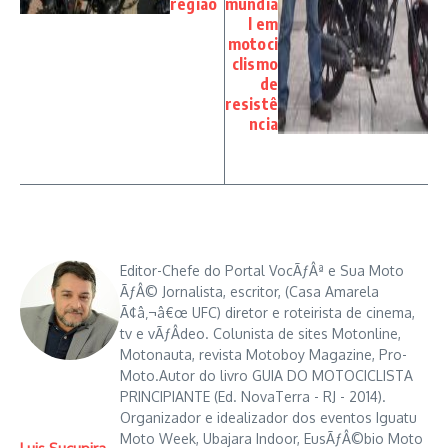
região
mundia
l em
motoci
clismo
de
resistê
ncia
Editor-Chefe do Portal VocÃƒÂª e Sua Moto
ÃƒÂ© Jornalista, escritor, (Casa Amarela
Ã¢â‚¬â€œ UFC) diretor e roteirista de cinema,
tv e vÃƒÂ­deo. Colunista de sites Motonline,
Motonauta, revista Motoboy Magazine, Pro-
Moto.Autor do livro GUIA DO MOTOCICLISTA
PRINCIPIANTE (Ed. NovaTerra - RJ - 2014).
Organizador e idealizador dos eventos Iguatu
Moto Week, Ubajara Indoor, EusÃƒÂ©bio Moto