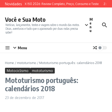
Ir para o conteúdo
Novidades
SYM ADX 150 2026: Review Completo, Preço, Consumo e Teste
Zontes
Você e Sua Moto
M
e
Notícias, lançamentos, testes e viagens sobre o mundo das motos.
n
Dicas, aventuras e tudo que o apaixonado por duas rodas precisa
u
saber!
Menu
Home
/
mototurismo
/
Mototurismo português: calendários 2018
Motociclismo
mototurismo
Mototurismo português:
calendários 2018
23 de dezembro de 2017