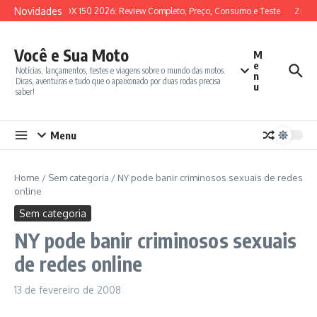
Ir para o conteúdo
Novidades
SYM ADX 150 2026: Review Completo, Preço, Consumo e Teste
Zonte
Você e Sua Moto
M
e
Notícias, lançamentos, testes e viagens sobre o mundo das motos.
n
Dicas, aventuras e tudo que o apaixonado por duas rodas precisa
u
saber!
Menu
Home
/
Sem categoria
/
NY pode banir criminosos sexuais de redes
online
Sem categoria
NY pode banir criminosos sexuais
de redes online
13 de fevereiro de 2008