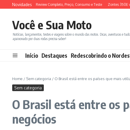
Ir para o conteúdo
Novidades
YM ADX 150 2026: Review Completo, Preço, Consumo e Teste
Zontes 350E vs 
Você e Sua Moto
Notícias, lançamentos, testes e viagens sobre o mundo das motos. Dicas, aventuras e tud
apaixonado por duas rodas precisa saber!
Início
Destaques
Redescobrindo o Nordes
Home
/
Sem categoria
/
O Brasil está entre os países que mais util
Sem categoria
O Brasil está entre os 
negócios