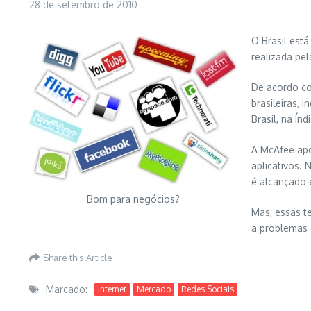
28 de setembro de 2010
O Brasil est
realizada pe
De acordo co
brasileiras,
Brasil, na Ín
A McAfee apo
aplicativos.
é alcançado 
Bom para negócios?
Mas, essas t
a problemas d
Share this Article
Marcado:
Internet
Mercado
Redes Sociais