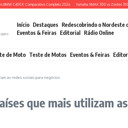
BMW C400X: Comparativo Completo 2026
Yamaha XMAX 300 vs Zontes 350E: Q
Início
Destaques
Redescobrindo o Nordeste 
Eventos & Feiras
Editorial
Rádio Online
o que o
te de Moto
Teste de Motos
Eventos & Feiras
Editor
izam as redes sociais para negócios
países que mais utilizam as