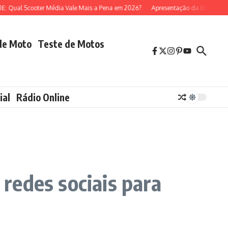
ual Scooter Média Vale Mais a Pena em 2026?
Apresentação da BMW R 1300 
de Moto
Teste de Motos
ial
Rádio Online
 redes sociais para