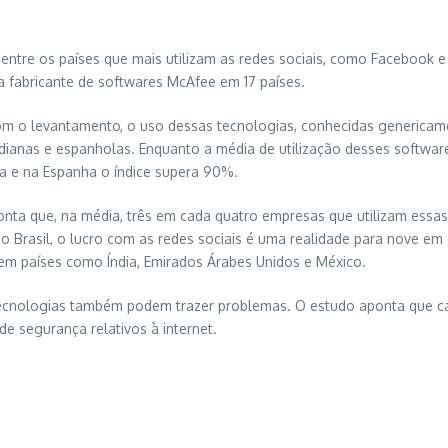
á entre os países que mais utilizam as redes sociais, como Facebook
la fabricante de softwares McAfee em 17 países.
m o levantamento, o uso dessas tecnologias, conhecidas generica
 indianas e espanholas. Enquanto a média de utilização desses softw
dia e na Espanha o índice supera 90%.
nta que, na média, três em cada quatro empresas que utilizam essa
 No Brasil, o lucro com as redes sociais é uma realidade para nove 
em países como Índia, Emirados Árabes Unidos e México.
ecnologias também podem trazer problemas. O estudo aponta que cad
e segurança relativos à internet.