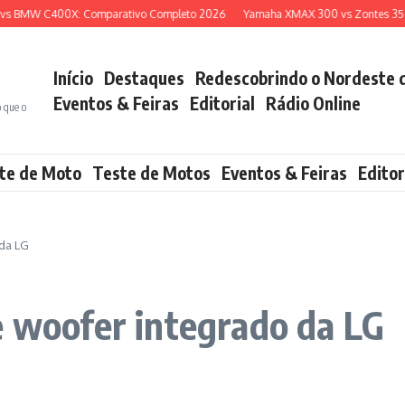
 BMW C400X: Comparativo Completo 2026
Yamaha XMAX 300 vs Zontes 350E: 
Início
Destaques
Redescobrindo o Nordeste 
Eventos & Feiras
Editorial
Rádio Online
o que o
te de Moto
Teste de Motos
Eventos & Feiras
Editor
 da LG
e woofer integrado da LG