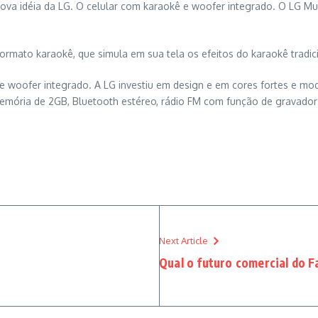
a nova idéia da LG. O celular com karaokê e woofer integrado. O LG 
rmato karaokê, que simula em sua tela os efeitos do karaokê tradici
e woofer integrado. A LG investiu em design e em cores fortes e mod
memória de 2GB, Bluetooth estéreo, rádio FM com função de gravador 
Next Article
Qual o futuro comercial do F