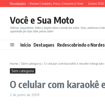
Ir para o conteúdo
Novidades
SYM ADX 150 2026: Review Completo, Preço, Consumo e Teste
Zontes 350E vs
Você e Sua Moto
Notícias, lançamentos, testes e viagens sobre o mundo das motos. Dicas, aventuras e tud
apaixonado por duas rodas precisa saber!
Início
Destaques
Redescobrindo o Nordes
Home
/
Sem categoria
/
O celular com karaokê e woofer integrado
Sem categoria
O celular com karaokê 
2 de junho de 2009