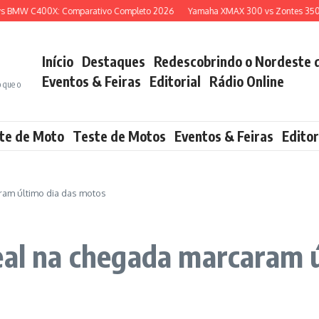
MW C400X: Comparativo Completo 2026
Yamaha XMAX 300 vs Zontes 350E: Qua
Início
Destaques
Redescobrindo o Nordeste 
Eventos & Feiras
Editorial
Rádio Online
o que o
te de Moto
Teste de Motos
Eventos & Feiras
Editor
ram último dia das motos
eal na chegada marcaram 