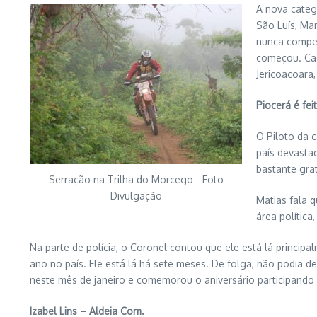
A nova categ
São Luís, Mar
nunca compet
começou. Cad
Jericoacoara
Piocerá é feit
O Piloto da 
país devasta
bastante grat
Serração na Trilha do Morcego - Foto
Divulgação
Matias fala 
área política
Na parte de polícia, o Coronel contou que ele está lá principal
ano no país. Ele está lá há sete meses. De folga, não podia d
neste mês de janeiro e comemorou o aniversário participando 
Izabel Lins – Aldeia Com.