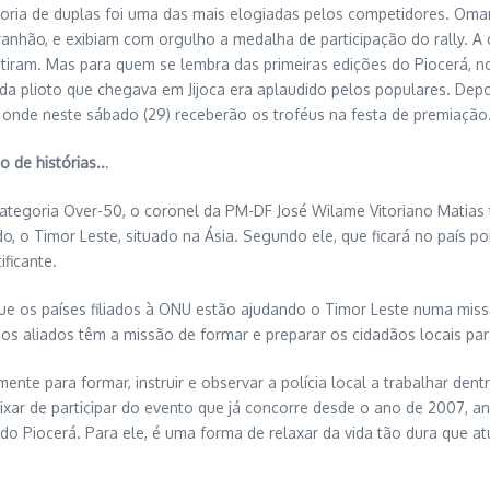
oria de duplas foi uma das mais elogiadas pelos competidores. Omar
anhão, e exibiam com orgulho a medalha de participação do rally. A 
iram. Mas para quem se lembra das primeiras edições do Piocerá, n
a plioto que chegava em Jijoca era aplaudido pelos populares. Depo
, onde neste sábado (29) receberão os troféus na festa de premiação
o de histórias..
.
categoria Over-50, o coronel da PM-DF José Wilame Vitoriano Matias 
do, o Timor Leste, situado na Ásia. Segundo ele, que ficará no país 
ificante.
que os países filiados à ONU estão ajudando o Timor Leste numa missã
, os aliados têm a missão de formar e preparar os cidadãos locais par
mente para formar, instruir e observar a polícia local a trabalhar den
eixar de participar do evento que já concorre desde o ano de 2007, 
do Piocerá. Para ele, é uma forma de relaxar da vida tão dura que at