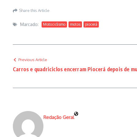
Share this Article
Marcado:
Motociclismo
motos
piocerá
Previous Article
Carros e quadriciclos encerram Piocerá depois de mu
Redação Geral