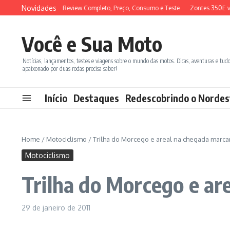
Ir para o conteúdo
Novidades
 ADX 150 2026: Review Completo, Preço, Consumo e Teste
Zontes 350E vs B
Você e Sua Moto
Notícias, lançamentos, testes e viagens sobre o mundo das motos. Dicas, aventuras e tud
apaixonado por duas rodas precisa saber!
Início
Destaques
Redescobrindo o Nordes
Home
/
Motociclismo
/
Trilha do Morcego e areal na chegada marca
Motociclismo
Trilha do Morcego e ar
29 de janeiro de 2011