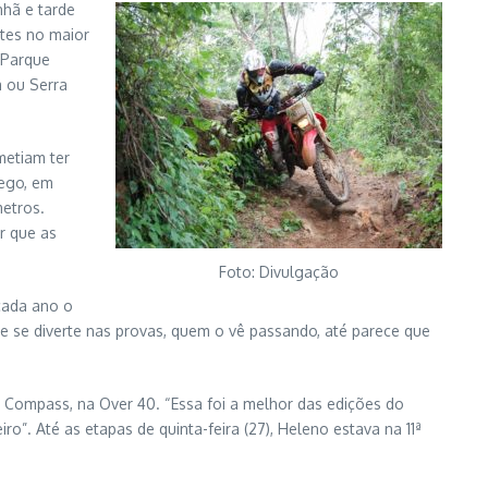
nhã e tarde
ntes no maior
 Parque
a ou Serra
metiam ter
cego, em
metros.
ar que as
Foto: Divulgação
 cada ano o
se se diverte nas provas, quem o vê passando, até parece que
 Compass, na Over 40. “Essa foi a melhor das edições do
o”. Até as etapas de quinta-feira (27), Heleno estava na 11ª