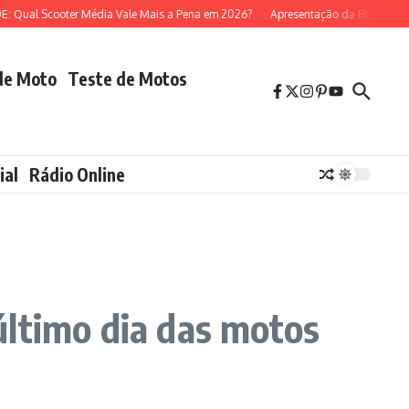
l Scooter Média Vale Mais a Pena em 2026?
Apresentação da BMW R 1300 G
de Moto
Teste de Motos
ial
Rádio Online
último dia das motos