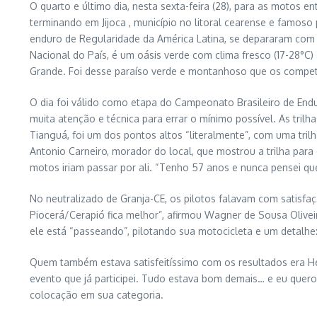
O quarto e último dia, nesta sexta-feira (28), para as motos e
terminando em Jijoca , município no litoral cearense e famoso
enduro de Regularidade da América Latina, se depararam com 
Nacional do País, é um oásis verde com clima fresco (17-28°C
Grande. Foi desse paraíso verde e montanhoso que os compet
O dia foi válido como etapa do Campeonato Brasileiro de En
muita atenção e técnica para errar o mínimo possível. As tril
Tianguá, foi um dos pontos altos “literalmente”, com uma tr
Antonio Carneiro, morador do local, que mostrou a trilha para 
motos iriam passar por ali. “Tenho 57 anos e nunca pensei que
No neutralizado de Granja-CE, os pilotos falavam com satisfaç
Piocerá/Cerapió fica melhor”, afirmou Wagner de Sousa Oliveir
ele está “passeando”, pilotando sua motocicleta e um detalhe:
Quem também estava satisfeitíssimo com os resultados era He
evento que já participei. Tudo estava bom demais… e eu quero m
colocação em sua categoria.