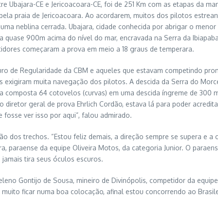
ntre Ubajara-CE e Jericoacoara-CE, foi de 251 Km com as etapas da ma
 pela praia de Jericoacoara. Ao acordarem, muitos dos pilotos estrea
uma neblina cerrada. Ubajara, cidade conhecida por abrigar o menor
) a quase 900m acima do nível do mar, encravada na Serra da Ibiapab
idores começaram a prova em meio a 18 graus de temperara.
duro de Regularidade da CBM e aqueles que estavam competindo pro
has exigiram muita navegação dos pilotos. A descida da Serra do Mor
ilha composta 64 cotovelos (curvas) em uma descida íngreme de 300 
o diretor geral de prova Ehrlich Cordão, estava lá para poder acredit
 fosse ver isso por aqui”, falou admirado.
ão dos trechos. “Estou feliz demais, a direção sempre se supera e a
a, paraense da equipe Oliveira Motos, da categoria Junior. O paraen
 jamais tira seus óculos escuros.
leno Gontijo de Sousa, mineiro de Divinópolis, competidor da equipe
uito ficar numa boa colocação, afinal estou concorrendo ao Brasileir