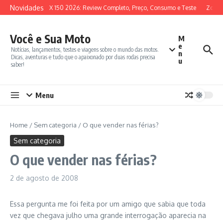
Ir para o conteúdo
Novidades
SYM ADX 150 2026: Review Completo, Preço, Consumo e Teste
Zontes
Você e Sua Moto
M
e
Notícias, lançamentos, testes e viagens sobre o mundo das motos.
n
Dicas, aventuras e tudo que o apaixonado por duas rodas precisa
u
saber!
Menu
Home
/
Sem categoria
/
O que vender nas férias?
Sem categoria
O que vender nas férias?
2 de agosto de 2008
Essa pergunta me foi feita por um amigo que sabia que toda
vez que chegava julho uma grande interrogação aparecia na