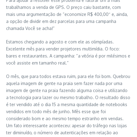
Para ajudar a resolver esse problema e faturar um a mais
trabalhamos a venda de GPS. O preço caiu bastante, com
mais uma argumentação de “economize R$ 400,00″ e, ainda,
a opção de dividir em dez parcelas para uma campanha
chamada Você se acha!”
Estamos chegando a agosto e com ele as olimpíadas.
Excelente mês para vender projetores multimídia. O foco:
bares e restaurantes. A campanha: “a vitória é por milésimos e
você assiste em tamanho real.”
O mês, que para todos estava ruim, para ele foi bom. Quebrou
aquela imagem de gente na praia sem fazer nada por uma
imagem de gente na praia fazendo alguma coisa e utilizando
a tecnologia para lazer ou mesmo trabalho. O resultado disso
é ter vendido até o dia 15 a mesma quantidade de notebooks
vendidos em todo mês de junho. Mês esse que foi
considerado bom e ao mesmo tempo estranho em vendas.
Um fato interessante aconteceu: apesar do tráfego nas lojas
ter diminuído, o número de autenticações em relação ao