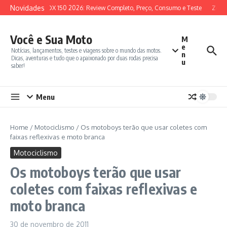
Ir para o conteúdo
Novidades
SYM ADX 150 2026: Review Completo, Preço, Consumo e Teste
Zonte
Você e Sua Moto
M
e
Notícias, lançamentos, testes e viagens sobre o mundo das motos.
n
Dicas, aventuras e tudo que o apaixonado por duas rodas precisa
u
saber!
Menu
Home
/
Motociclismo
/
Os motoboys terão que usar coletes com
faixas reflexivas e moto branca
Motociclismo
Os motoboys terão que usar
coletes com faixas reflexivas e
moto branca
30 de novembro de 2011