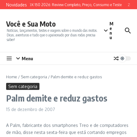
Ir para o conteúdo
Novidades
SYM ADX 150 2026: Review Completo, Preço, Consumo e Teste
Zonte
Você e Sua Moto
M
e
Notícias, lançamentos, testes e viagens sobre o mundo das motos.
n
Dicas, aventuras e tudo que o apaixonado por duas rodas precisa
u
saber!
Menu
Home
/
Sem categoria
/
Palm demite e reduz gastos
Sem categoria
Palm demite e reduz gastos
15 de dezembro de 2007
A Palm, fabricante dos smartphones Treo e de computadores
de mão, disse nesta sexta-feira que está cortando empregos