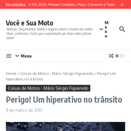
Ir para o conteúdo
Novidades
SYM ADX 150 2026: Review Completo, Preço, Consumo e Teste
Zontes
Você e Sua Moto
M
e
Notícias, lançamentos, testes e viagens sobre o mundo das motos.
n
Dicas, aventuras e tudo que o apaixonado por duas rodas precisa
u
saber!
Menu
Home
/
Coisas de Motos - Mário Sérgio Figueredo
/
Perigo! Um
hiperativo no trânsito
Coisas de Motos - Mário Sérgio Figueredo
Perigo! Um hiperativo no trânsito
11 de março de 2013