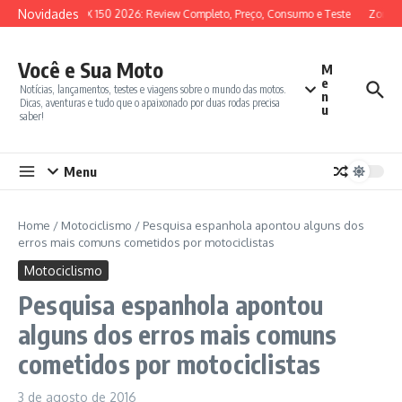
Ir para o conteúdo
Novidades
SYM ADX 150 2026: Review Completo, Preço, Consumo e Teste
Zontes
Você e Sua Moto
M
e
Notícias, lançamentos, testes e viagens sobre o mundo das motos.
n
Dicas, aventuras e tudo que o apaixonado por duas rodas precisa
u
saber!
Menu
Home
/
Motociclismo
/
Pesquisa espanhola apontou alguns dos
erros mais comuns cometidos por motociclistas
Motociclismo
Pesquisa espanhola apontou
alguns dos erros mais comuns
cometidos por motociclistas
3 de agosto de 2016