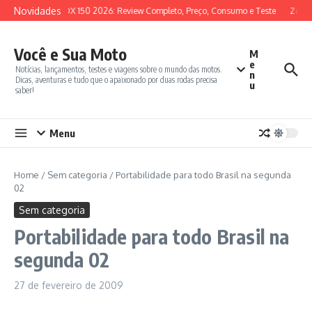
Ir para o conteúdo
Novidades
SYM ADX 150 2026: Review Completo, Preço, Consumo e Teste
Zonte
Você e Sua Moto
M
e
Notícias, lançamentos, testes e viagens sobre o mundo das motos.
n
Dicas, aventuras e tudo que o apaixonado por duas rodas precisa
u
saber!
Menu
Home
/
Sem categoria
/
Portabilidade para todo Brasil na segunda
02
Sem categoria
Portabilidade para todo Brasil na
segunda 02
27 de fevereiro de 2009