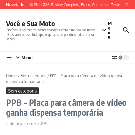
Ir para o conteúdo
Novidades
SYM ADX 150 2026: Review Completo, Preço, Consumo e Teste
Zonte
Você e Sua Moto
M
e
Notícias, lançamentos, testes e viagens sobre o mundo das motos.
n
Dicas, aventuras e tudo que o apaixonado por duas rodas precisa
u
saber!
Menu
Home
/
Sem categoria
/
PPB – Placa para câmera de vídeo ganha
dispensa temporária
Sem categoria
PPB – Placa para câmera de vídeo
ganha dispensa temporária
11 de agosto de 2009