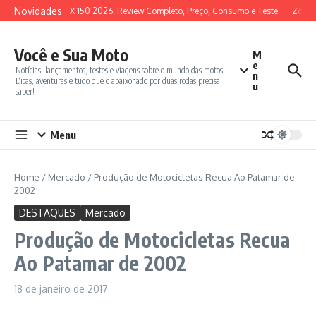
Ir para o conteúdo
Novidades
SYM ADX 150 2026: Review Completo, Preço, Consumo e Teste
Zontes
Você e Sua Moto
M
e
Notícias, lançamentos, testes e viagens sobre o mundo das motos.
n
Dicas, aventuras e tudo que o apaixonado por duas rodas precisa
u
saber!
Menu
Home
/
Mercado
/
Produção de Motocicletas Recua Ao Patamar de
2002
DESTAQUES
Mercado
Produção de Motocicletas Recua
Ao Patamar de 2002
18 de janeiro de 2017