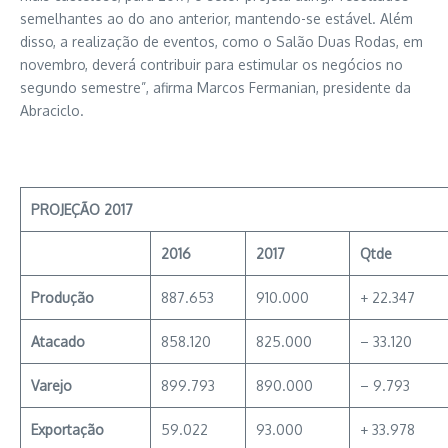
semelhantes ao do ano anterior, mantendo-se estável. Além
disso, a realização de eventos, como o Salão Duas Rodas, em
novembro, deverá contribuir para estimular os negócios no
segundo semestre”, afirma Marcos Fermanian, presidente da
Abraciclo.
PROJEÇÃO 2017
2016
2017
Qtde
Produção
887.653
910.000
+ 22.347
Atacado
858.120
825.000
– 33.120
Varejo
899.793
890.000
– 9.793
Exportação
59.022
93.000
+ 33.978