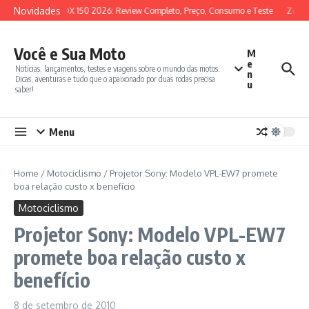
Ir para o conteúdo
Novidades
SYM ADX 150 2026: Review Completo, Preço, Consumo e Teste
Zonte
Você e Sua Moto
M
e
Notícias, lançamentos, testes e viagens sobre o mundo das motos.
n
Dicas, aventuras e tudo que o apaixonado por duas rodas precisa
u
saber!
Menu
Home
/
Motociclismo
/
Projetor Sony: Modelo VPL-EW7 promete
boa relação custo x benefício
Motociclismo
Projetor Sony: Modelo VPL-EW7
promete boa relação custo x
benefício
8 de setembro de 2010