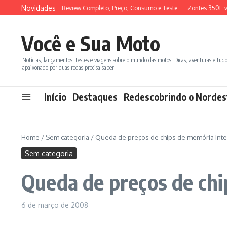
Ir para o conteúdo
Novidades
YM ADX 150 2026: Review Completo, Preço, Consumo e Teste
Zontes 350E vs 
Você e Sua Moto
Notícias, lançamentos, testes e viagens sobre o mundo das motos. Dicas, aventuras e tud
apaixonado por duas rodas precisa saber!
Início
Destaques
Redescobrindo o Nordes
Home
/
Sem categoria
/
Queda de preços de chips de memória Inte
Sem categoria
Queda de preços de chi
6 de março de 2008