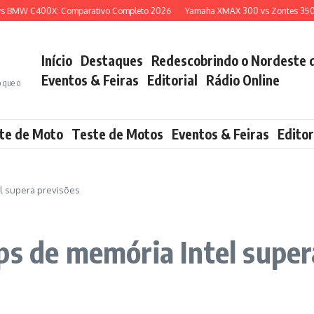
BMW C400X: Comparativo Completo 2026
Yamaha XMAX 300 vs Zontes 350E: Qu
Início
Destaques
Redescobrindo o Nordeste 
Eventos & Feiras
Editorial
Rádio Online
o que o
te de Moto
Teste de Motos
Eventos & Feiras
Editor
l supera previsões
ps de memória Intel super