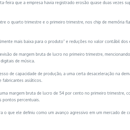
uarta-feira que a empresa havia registrado erosão quase duas vezes s
ntre o quarto trimestre e o primeiro trimestre, nos chip de memória f
mente mais baixa para o produto” e reduções no valor contábil dos 
revisão de margem bruta de lucro no primeiro trimestre, mencionand
digitais de música.
cesso de capacidade de produção, a uma certa desaceleração na dem
e fabricantes asiáticos.
 uma margem bruta de lucro de 54 por cento no primeiro trimestre, 
s pontos percentuais.
 para o que ele definiu como um avanço agressivo em um mercado de