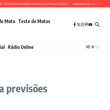
al Scooter Média Vale Mais a Pena em 2026?
Apresentação da BMW R 1300 
de Moto
Teste de Motos
ial
Rádio Online
a previsões