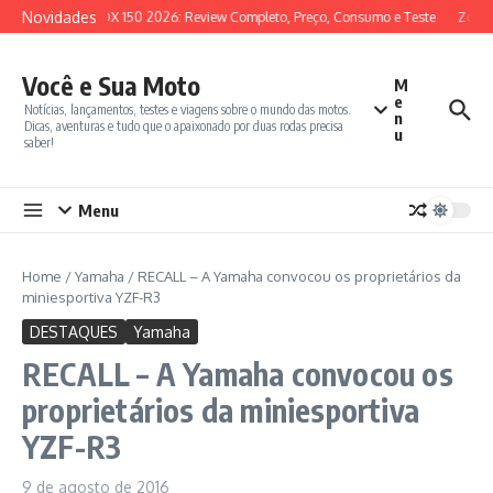
Ir para o conteúdo
Novidades
SYM ADX 150 2026: Review Completo, Preço, Consumo e Teste
Zonte
Você e Sua Moto
M
e
Notícias, lançamentos, testes e viagens sobre o mundo das motos.
n
Dicas, aventuras e tudo que o apaixonado por duas rodas precisa
u
saber!
Menu
Home
/
Yamaha
/
RECALL – A Yamaha convocou os proprietários da
miniesportiva YZF-R3
DESTAQUES
Yamaha
RECALL – A Yamaha convocou os
proprietários da miniesportiva
YZF-R3
9 de agosto de 2016