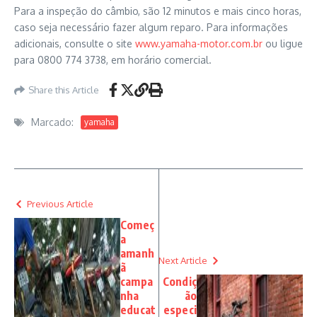
Para a inspeção do câmbio, são 12 minutos e mais cinco horas,
caso seja necessário fazer algum reparo. Para informações
adicionais, consulte o site
www.yamaha-motor.com.br
ou ligue
para 0800 774 3738, em horário comercial.
Share this Article
Marcado:
yamaha
Previous Article
Começ
a
amanh
Next Article
ã
campa
Condiç
nha
ão
educat
especi