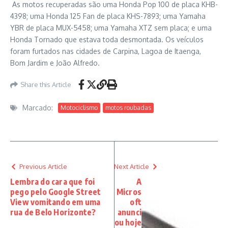
As motos recuperadas são uma Honda Pop 100 de placa KHB-
4398; uma Honda 125 Fan de placa KHS-7893; uma Yamaha
YBR de placa MUX-5458; uma Yamaha XTZ sem placa; e uma
Honda Tornado que estava toda desmontada. Os veículos
foram furtados nas cidades de Carpina, Lagoa de Itaenga,
Bom Jardim e João Alfredo.
Share this Article
Marcado:
Motociclismo
motos roubadas
Previous Article
Next Article
Lembra do cara que foi
A
pego pelo Google Street
Micros
View vomitando em uma
oft
rua de Belo Horizonte?
anunci
ou hoje