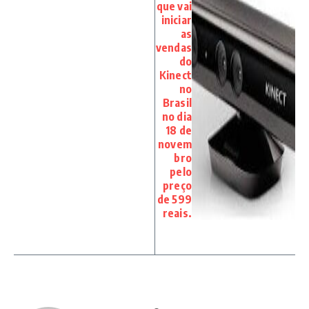
que vai
iniciar
as
vendas
do
Kinect
no
Brasil
no dia
18 de
novem
bro
pelo
preço
de 599
reais.