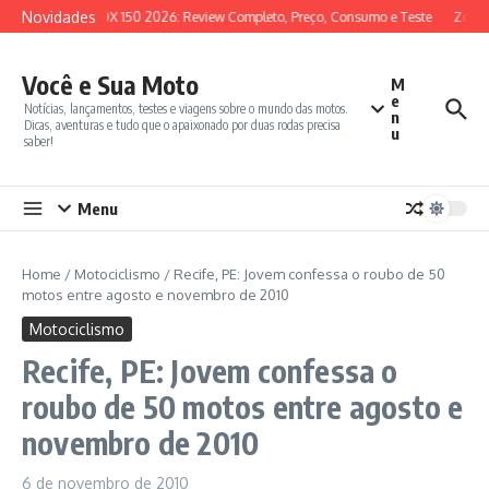
Ir para o conteúdo
Novidades
SYM ADX 150 2026: Review Completo, Preço, Consumo e Teste
Zonte
Você e Sua Moto
M
e
Notícias, lançamentos, testes e viagens sobre o mundo das motos.
n
Dicas, aventuras e tudo que o apaixonado por duas rodas precisa
u
saber!
Menu
Home
/
Motociclismo
/
Recife, PE: Jovem confessa o roubo de 50
motos entre agosto e novembro de 2010
Motociclismo
Recife, PE: Jovem confessa o
roubo de 50 motos entre agosto e
novembro de 2010
6 de novembro de 2010