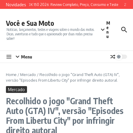
Ir para o conteúdo
Novidades
SYM ADX 150 2026: Review Completo, Preço, Consumo e Teste
Zonte
Você e Sua Moto
M
e
Notícias, lançamentos, testes e viagens sobre o mundo das motos.
n
Dicas, aventuras e tudo que o apaixonado por duas rodas precisa
u
saber!
Menu
Home
/
Mercado
/
Recolhido o jogo "Grand Theft Auto (GTA) IV",
versão "Episodes From Libertu City" por infringir direito autoral
Mercado
Recolhido o jogo "Grand Theft
Auto (GTA) IV", versão "Episodes
From Libertu City" por infringir
direito autoral