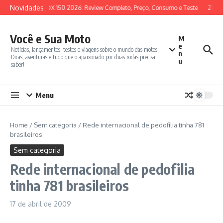
Ir para o conteúdo
Novidades
SYM ADX 150 2026: Review Completo, Preço, Consumo e Teste
Zonte
Você e Sua Moto
M
e
Notícias, lançamentos, testes e viagens sobre o mundo das motos.
n
Dicas, aventuras e tudo que o apaixonado por duas rodas precisa
u
saber!
Menu
Home
/
Sem categoria
/
Rede internacional de pedofilia tinha 781
brasileiros
Sem categoria
Rede internacional de pedofilia
tinha 781 brasileiros
17 de abril de 2009