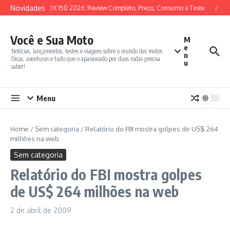
Ir para o conteúdo
Novidades
SYM ADX 150 2026: Review Completo, Preço, Consumo e Teste
Zonte
Você e Sua Moto
M
e
Notícias, lançamentos, testes e viagens sobre o mundo das motos.
n
Dicas, aventuras e tudo que o apaixonado por duas rodas precisa
u
saber!
Menu
Home
/
Sem categoria
/
Relatório do FBI mostra golpes de US$ 264
milhões na web
Sem categoria
Relatório do FBI mostra golpes
de US$ 264 milhões na web
2 de abril de 2009