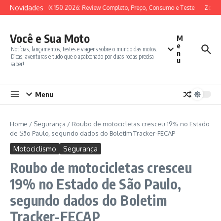
Ir para o conteúdo
Novidades
SYM ADX 150 2026: Review Completo, Preço, Consumo e Teste
Zontes
Você e Sua Moto
M
e
Notícias, lançamentos, testes e viagens sobre o mundo das motos.
n
Dicas, aventuras e tudo que o apaixonado por duas rodas precisa
u
saber!
Menu
Home
/
Segurança
/
Roubo de motocicletas cresceu 19% no Estado
de São Paulo, segundo dados do Boletim Tracker-FECAP
Motociclismo
Segurança
Roubo de motocicletas cresceu
19% no Estado de São Paulo,
segundo dados do Boletim
Tracker-FECAP