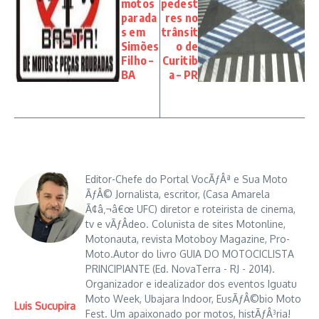
motos
pedest
parada
res no
s em
trânsit
Simões
o de
Filho –
Curitib
BA
a – PR
Editor-Chefe do Portal VocÃƒÂª e Sua Moto
ÃƒÂ© Jornalista, escritor, (Casa Amarela
Ã¢â‚¬â€œ UFC) diretor e roteirista de cinema,
tv e vÃƒÂ­deo. Colunista de sites Motonline,
Motonauta, revista Motoboy Magazine, Pro-
Moto.Autor do livro GUIA DO MOTOCICLISTA
PRINCIPIANTE (Ed. NovaTerra - RJ - 2014).
Organizador e idealizador dos eventos Iguatu
Moto Week, Ubajara Indoor, EusÃƒÂ©bio Moto
Luis Sucupira
Fest. Um apaixonado por motos, histÃƒÂ³ria!