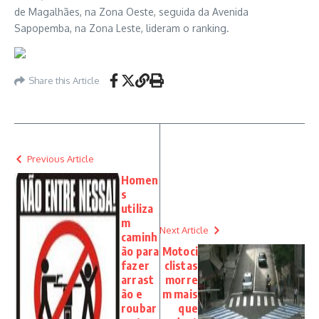
de Magalhães, na Zona Oeste, seguida da Avenida
Sapopemba, na Zona Leste, lideram o ranking.
Share this Article
Previous Article
Homen
s
utiliza
m
Next Article
caminh
ão para
Motoci
fazer
clistas
arrast
morre
ão e
m mais
roubar
que