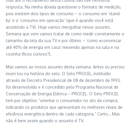
mas até o fechamento desta coluna não tive nenhuma
resposta. Na minha dúvida questionei o formato de medição,
pois existem dois tipos de consumo – o consumo em ‘stand
by’ e o ‘consumo em operação’ (que é quando você está
assistindo a TV). Hoje vamos mergulhar nesse assunto.
Semana que vem vamos tratar de como medir corretamente o
tamanho da tela da sua TV e por último – ‘como economizar
até 40% de energia em casa’ mexendo apenas na sala e na
cozinha (ficou curioso?).
Mas vamos ao nosso assunto desta semana. Antes eu preciso
inseri-los na história do selo. O Selo PROCEL, instituído
através de Decreto Presidencial de 08 de dezembro de 1993,
foi desenvolvido e é concedido pelo Programa Nacional de
Conservação de Energia Elétrica – PROCEL. O Selo PROCEL
tem por objetivo “orientar o consumidor no ato da compra,
indicando os produtos que apresentam os melhores níveis de
eficiência energética dentro de cada categoria.” Certo… Mas
não é bem assim quando o assunto é TV.