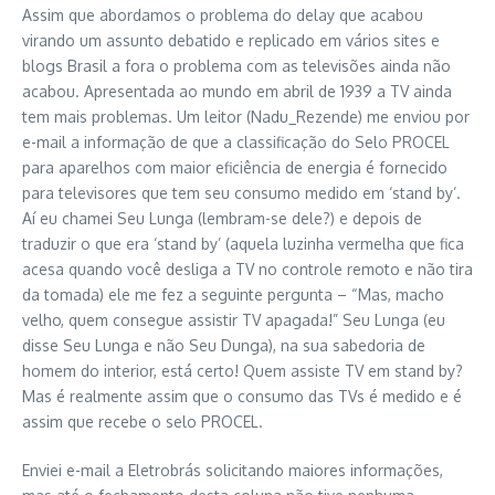
Assim que abordamos o problema do delay que acabou
virando um assunto debatido e replicado em vários sites e
blogs Brasil a fora o problema com as televisões ainda não
acabou. Apresentada ao mundo em abril de 1939 a TV ainda
tem mais problemas. Um leitor (Nadu_Rezende) me enviou por
e-mail a informação de que a classificação do Selo PROCEL
para aparelhos com maior eficiência de energia é fornecido
para televisores que tem seu consumo medido em ‘stand by’.
Aí eu chamei Seu Lunga (lembram-se dele?) e depois de
traduzir o que era ‘stand by’ (aquela luzinha vermelha que fica
acesa quando você desliga a TV no controle remoto e não tira
da tomada) ele me fez a seguinte pergunta – “Mas, macho
velho, quem consegue assistir TV apagada!” Seu Lunga (eu
disse Seu Lunga e não Seu Dunga), na sua sabedoria de
homem do interior, está certo! Quem assiste TV em stand by?
Mas é realmente assim que o consumo das TVs é medido e é
assim que recebe o selo PROCEL.
Enviei e-mail a Eletrobrás solicitando maiores informações,