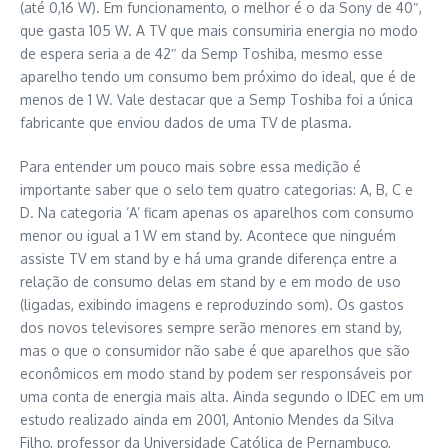
(até 0,16 W). Em funcionamento, o melhor é o da Sony de 40″,
que gasta 105 W. A TV que mais consumiria energia no modo
de espera seria a de 42″ da Semp Toshiba, mesmo esse
aparelho tendo um consumo bem próximo do ideal, que é de
menos de 1 W. Vale destacar que a Semp Toshiba foi a única
fabricante que enviou dados de uma TV de plasma.
Para entender um pouco mais sobre essa medição é
importante saber que o selo tem quatro categorias: A, B, C e
D. Na categoria ‘A’ ficam apenas os aparelhos com consumo
menor ou igual a 1 W em stand by. Acontece que ninguém
assiste TV em stand by e há uma grande diferença entre a
relação de consumo delas em stand by e em modo de uso
(ligadas, exibindo imagens e reproduzindo som). Os gastos
dos novos televisores sempre serão menores em stand by,
mas o que o consumidor não sabe é que aparelhos que são
econômicos em modo stand by podem ser responsáveis por
uma conta de energia mais alta. Ainda segundo o IDEC em um
estudo realizado ainda em 2001, Antonio Mendes da Silva
Filho, professor da Universidade Católica de Pernambuco,