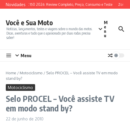
Ir para o conteúdo
Novidades
SYM ADX 150 2026: Review Completo, Preço, Consumo e Teste
Zontes 
Você e Sua Moto
M
e
Notícias, lançamentos, testes e viagens sobre o mundo das motos.
n
Dicas, aventuras e tudo que o apaixonado por duas rodas precisa
u
saber!
Menu
Home
/
Motociclismo
/
Selo PROCEL – Você assiste TV em modo
stand by?
Motociclismo
Selo PROCEL – Você assiste TV
em modo stand by?
22 de junho de 2010