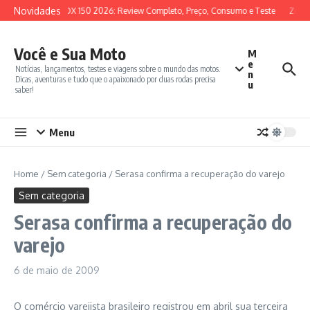
Ir para o conteúdo
Novidades
SYM ADX 150 2026: Review Completo, Preço, Consumo e Teste
Zonte
Você e Sua Moto
M
e
Notícias, lançamentos, testes e viagens sobre o mundo das motos.
n
Dicas, aventuras e tudo que o apaixonado por duas rodas precisa
u
saber!
Menu
Home
/
Sem categoria
/
Serasa confirma a recuperação do varejo
Sem categoria
Serasa confirma a recuperação do
varejo
6 de maio de 2009
O comércio varejista brasileiro registrou em abril sua terceira