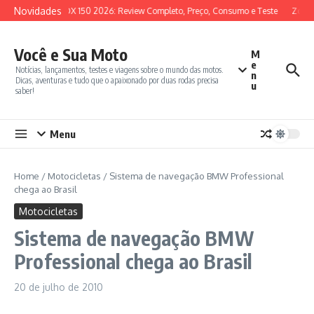
Ir para o conteúdo
Novidades
SYM ADX 150 2026: Review Completo, Preço, Consumo e Teste
Zonte
Você e Sua Moto
M
e
Notícias, lançamentos, testes e viagens sobre o mundo das motos.
n
Dicas, aventuras e tudo que o apaixonado por duas rodas precisa
u
saber!
Menu
Home
/
Motocicletas
/
Sistema de navegação BMW Professional
chega ao Brasil
Motocicletas
Sistema de navegação BMW
Professional chega ao Brasil
20 de julho de 2010