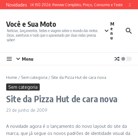
Ir para o conteúdo
Novidades
SYM ADX 150 2026: Review Completo, Preço, Consumo e Teste
Zonte
Você e Sua Moto
M
e
Notícias, lançamentos, testes e viagens sobre o mundo das motos.
n
Dicas, aventuras e tudo que o apaixonado por duas rodas precisa
u
saber!
Menu
Home
/
Sem categoria
/
Site da Pizza Hut de cara nova
Sem categoria
Site da Pizza Hut de cara nova
23 de junho de 2009
A novidade agora é o lançamento do novo layout do site da
marca, que já segue os novos padrões de identidade visual da