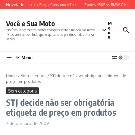
Ir para o conteúdo
Novidades
026: Review Completo, Preço, Consumo e Teste
Zontes 350E vs BMW C400X: C
Você e Sua Moto
M
e
Notícias, lançamentos, testes e viagens sobre o mundo das motos.
n
Dicas, aventuras e tudo que o apaixonado por duas rodas precisa
u
saber!
Menu
Home
/
Sem categoria
/
STJ decide não ser obrigatória etiqueta de
preço em produtos
Sem categoria
STJ decide não ser obrigatória
etiqueta de preço em produtos
7 de outubro de 2009