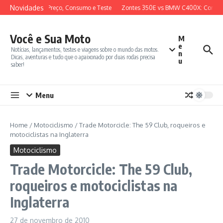
Ir para o conteúdo
Novidades
view Completo, Preço, Consumo e Teste
Zontes 350E vs BMW C400X: Compar
Você e Sua Moto
M
e
Notícias, lançamentos, testes e viagens sobre o mundo das motos.
n
Dicas, aventuras e tudo que o apaixonado por duas rodas precisa
u
saber!
Menu
Home
/
Motociclismo
/
Trade Motorcicle: The 59 Club, roqueiros e
motociclistas na Inglaterra
Motociclismo
Trade Motorcicle: The 59 Club,
roqueiros e motociclistas na
Inglaterra
27 de novembro de 2010