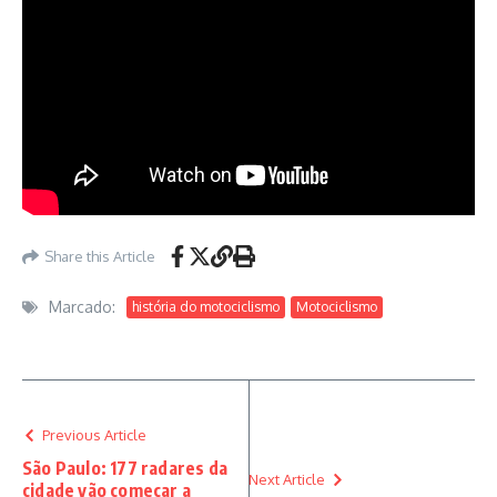
Share this Article
Marcado:
história do motociclismo
Motociclismo
Previous Article
São Paulo: 177 radares da
Next Article
cidade vão começar a