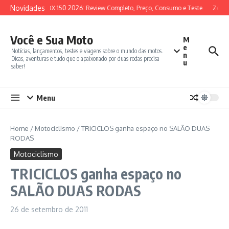
Ir para o conteúdo
Novidades
SYM ADX 150 2026: Review Completo, Preço, Consumo e Teste
Zonte
Você e Sua Moto
M
e
Notícias, lançamentos, testes e viagens sobre o mundo das motos.
n
Dicas, aventuras e tudo que o apaixonado por duas rodas precisa
u
saber!
Menu
Home
/
Motociclismo
/
TRICICLOS ganha espaço no SALÃO DUAS
RODAS
Motociclismo
TRICICLOS ganha espaço no
SALÃO DUAS RODAS
26 de setembro de 2011