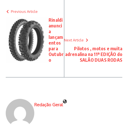
Previous Article
Rinaldi
anunci
a
lançam
Next Article
entos
para
Pilotos , motos e muita
Outubr
adrenalina na 11ª EDIÇÃO do
o
SALÃO DUAS RODAS
Redação Geral