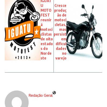
IGUAT
U
Cresce
MOTO
produç
FEST
ão de
reunir
motoci
á
cletas,
motoci
mas
clistas
persist
de oito
em
estado
dificul
s do
dades
Norde
no
ste
varejo
Redação Geral