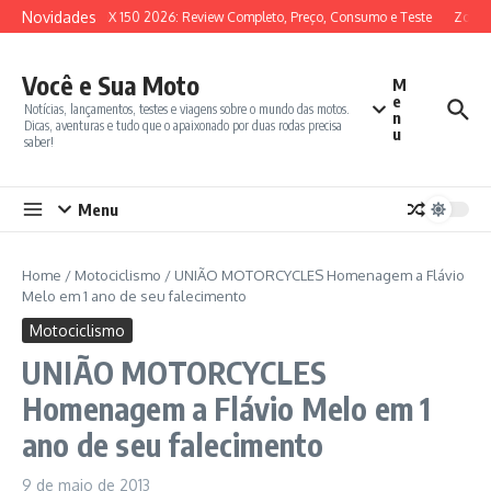
Ir para o conteúdo
Novidades
SYM ADX 150 2026: Review Completo, Preço, Consumo e Teste
Zontes
Você e Sua Moto
M
e
Notícias, lançamentos, testes e viagens sobre o mundo das motos.
n
Dicas, aventuras e tudo que o apaixonado por duas rodas precisa
u
saber!
Menu
Home
/
Motociclismo
/
UNIÃO MOTORCYCLES Homenagem a Flávio
Melo em 1 ano de seu falecimento
Motociclismo
UNIÃO MOTORCYCLES
Homenagem a Flávio Melo em 1
ano de seu falecimento
9 de maio de 2013