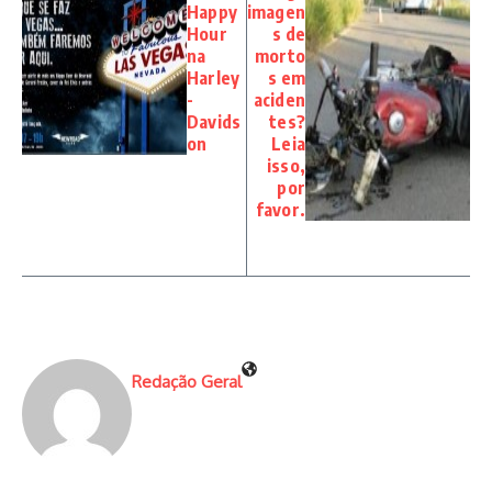
Happy
imagen
Hour
s de
na
morto
Harley
s em
-
aciden
Davids
tes?
on
Leia
isso,
por
favor.
Redação Geral