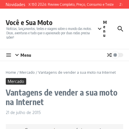
Ir para o conteúdo
Novidades
SYM ADX 150 2026: Review Completo, Preço, Consumo e Teste
Zontes
Você e Sua Moto
M
e
Notícias, lançamentos, testes e viagens sobre o mundo das motos.
n
Dicas, aventuras e tudo que o apaixonado por duas rodas precisa
u
saber!
Menu
Home
/
Mercado
/
Vantagens de vender a sua moto na Internet
Mercado
Vantagens de vender a sua moto
na Internet
21 de julho de 2015