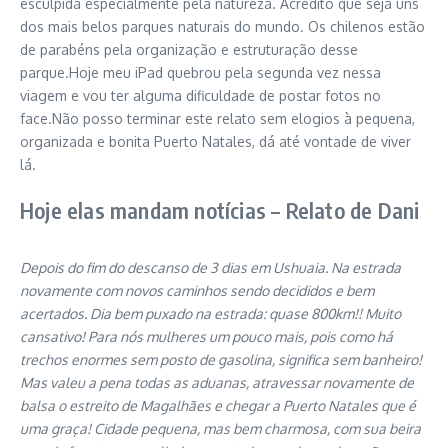
esculpida especialmente pela natureza. Acredito que seja uns
dos mais belos parques naturais do mundo. Os chilenos estão
de parabéns pela organização e estruturação desse
parque.Hoje meu iPad quebrou pela segunda vez nessa
viagem e vou ter alguma dificuldade de postar fotos no
face.Não posso terminar este relato sem elogios à pequena,
organizada e bonita Puerto Natales, dá até vontade de viver
lá.
Hoje elas mandam notícias – Relato de Dani
Depois do fim do descanso de 3 dias em Ushuaia. Na estrada
novamente com novos caminhos sendo decididos e bem
acertados. Dia bem puxado na estrada: quase 800km!! Muito
cansativo! Para nós mulheres um pouco mais, pois como há
trechos enormes sem posto de gasolina, significa sem banheiro!
Mas valeu a pena todas as aduanas, atravessar novamente de
balsa o estreito de Magalhães e chegar a Puerto Natales que é
uma graça! Cidade pequena, mas bem charmosa, com sua beira