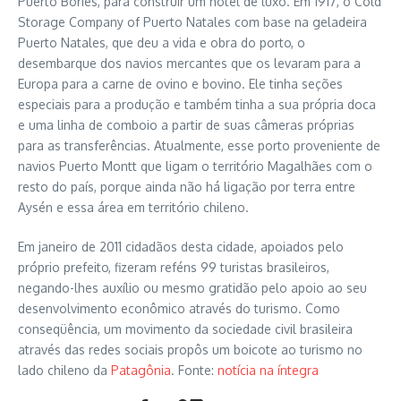
Puerto Bories, para construir um hotel de luxo. Em 1917, o Cold
Storage Company of Puerto Natales com base na geladeira
Puerto Natales, que deu a vida e obra do porto, o
desembarque dos navios mercantes que os levaram para a
Europa para a carne de ovino e bovino. Ele tinha seções
especiais para a produção e também tinha a sua própria doca
e uma linha de comboio a partir de suas câmeras próprias
para as transferências. Atualmente, esse porto proveniente de
navios Puerto Montt que ligam o território Magalhães com o
resto do país, porque ainda não há ligação por terra entre
Aysén e essa área em território chileno.
Em janeiro de 2011 cidadãos desta cidade, apoiados pelo
próprio prefeito, fizeram reféns 99 turistas brasileiros,
negando-lhes auxílio ou mesmo gratidão pelo apoio ao seu
desenvolvimento econômico através do turismo. Como
conseqüência, um movimento da sociedade civil brasileira
através das redes sociais propôs um boicote ao turismo no
lado chileno da
Patagônia
. Fonte:
notícia na íntegra