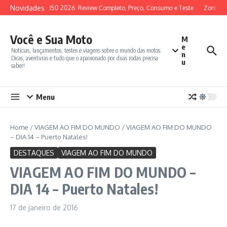
Ir para o conteúdo
Novidades
SYM ADX 150 2026: Review Completo, Preço, Consumo e Teste
Zontes 350
Você e Sua Moto
M
e
Notícias, lançamentos, testes e viagens sobre o mundo das motos.
n
Dicas, aventuras e tudo que o apaixonado por duas rodas precisa
u
saber!
Menu
Home
/
VIAGEM AO FIM DO MUNDO
/
VIAGEM AO FIM DO MUNDO
– DIA 14 – Puerto Natales!
DESTAQUES
VIAGEM AO FIM DO MUNDO
VIAGEM AO FIM DO MUNDO –
DIA 14 – Puerto Natales!
17 de janeiro de 2016