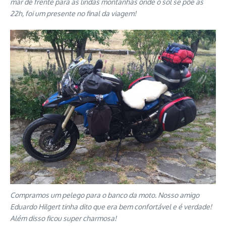
mar de frente para as lindas montanhas onde o sol se põe as
22h, foi um presente no final da viagem!
Compramos um pelego para o banco da moto. Nosso amigo
Eduardo Hilgert tinha dito que era bem confortável e é verdade!
Além disso ficou super charmosa!