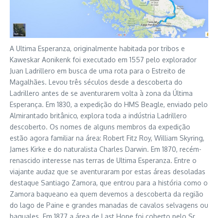
A Ultima Esperanza, originalmente habitada por tribos e
Kaweskar Aonikenk foi executado em 1557 pelo explorador
Juan Ladrillero em busca de uma rota para o Estreito de
Magalhães. Levou três séculos desde a descoberta do
Ladrillero antes de se aventurarem volta à zona da Última
Esperança. Em 1830, a expedição do HMS Beagle, enviado pelo
Almirantado britânico, explora toda a indústria Ladrillero
descoberto. Os nomes de alguns membros da expedição
estão agora familiar na área: Robert Fitz Roy, William Skyring,
James Kirke e do naturalista Charles Darwin. Em 1870, recém-
renascido interesse nas terras de Ultima Esperanza. Entre o
viajante audaz que se aventuraram por estas áreas desoladas
destaque Santiago Zamora, que entrou para a história como o
Zamora baqueano ea quem devemos a descoberta da região
do lago de Paine e grandes manadas de cavalos selvagens ou
baguales. Em 1877 a área de Last Hope foi coberto pelo Sr.