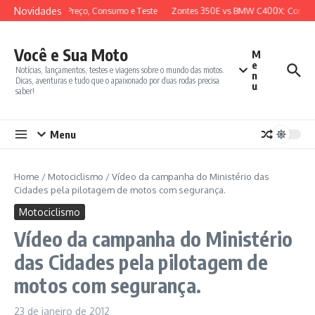
Ir para o conteúdo
Novidades
view Completo, Preço, Consumo e Teste
Zontes 350E vs BMW C400X: Compara
Você e Sua Moto
M
e
Notícias, lançamentos, testes e viagens sobre o mundo das motos.
n
Dicas, aventuras e tudo que o apaixonado por duas rodas precisa
u
saber!
Menu
Home
/
Motociclismo
/
Vídeo da campanha do Ministério das
Cidades pela pilotagem de motos com segurança.
Motociclismo
Vídeo da campanha do Ministério
das Cidades pela pilotagem de
motos com segurança.
23 de janeiro de 2012