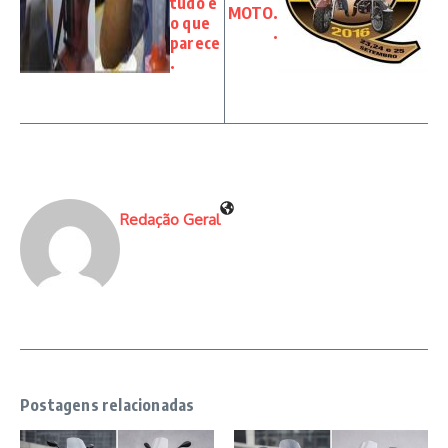
tudo é
MOTO.
o que
.
parece
.
Redação Geral
Postagens relacionadas