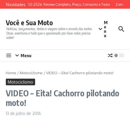
Ir para o conteúdo
Novidades
SYM ADX 150 2026: Review Completo, Preço, Consumo e Teste
Zontes 3
Você e Sua Moto
M
e
Notícias, lançamentos, testes e viagens sobre o mundo das motos.
n
Dicas, aventuras e tudo que o apaixonado por duas rodas precisa
u
saber!
Menu
Home
/
Motociclismo
/
VIDEO – Eita! Cachorro pilotando moto!
Motociclismo
VIDEO – Eita! Cachorro pilotando
moto!
13 de julho de 2016