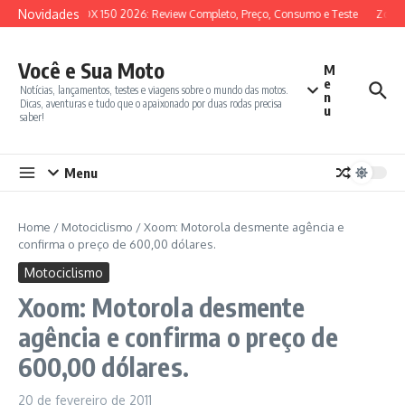
Ir para o conteúdo
Novidades
SYM ADX 150 2026: Review Completo, Preço, Consumo e Teste
Zonte
Você e Sua Moto
M
e
Notícias, lançamentos, testes e viagens sobre o mundo das motos.
n
Dicas, aventuras e tudo que o apaixonado por duas rodas precisa
u
saber!
Menu
Home
/
Motociclismo
/
Xoom: Motorola desmente agência e
confirma o preço de 600,00 dólares.
Motociclismo
Xoom: Motorola desmente
agência e confirma o preço de
600,00 dólares.
20 de fevereiro de 2011