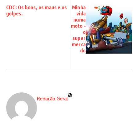
CDC: Os bons, os maus e os
Minha
golpes.
vida
numa
moto –
o
super
merca
do
Redação Geral