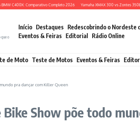
Comparativo Completo 2026
Yamaha XMAX 300 vs Zontes 350E: Qual Scooter 
Início
Destaques
Redescobrindo o Nordeste 
Eventos & Feiras
Editorial
Rádio Online
o que o
te de Moto
Teste de Motos
Eventos & Feiras
Editor
o mundo pra dançar com Killer Queen
le Bike Show põe todo mu