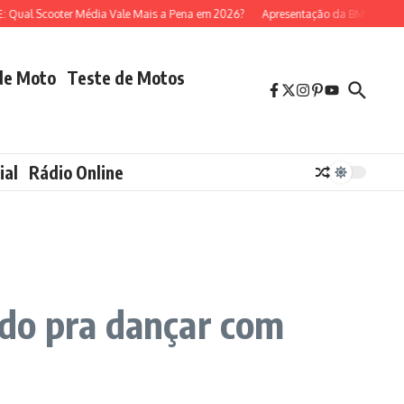
Média Vale Mais a Pena em 2026?
Apresentação da BMW R 1300 GS (modelo 
de Moto
Teste de Motos
ial
Rádio Online
ndo pra dançar com