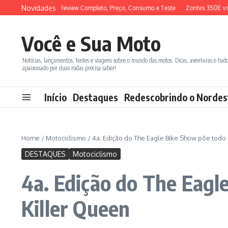
Ir para o conteúdo
Novidades
026: Review Completo, Preço, Consumo e Teste
Zontes 350E vs BMW C400X: 
Você e Sua Moto
Notícias, lançamentos, testes e viagens sobre o mundo das motos. Dicas, aventuras e tud
apaixonado por duas rodas precisa saber!
Início
Destaques
Redescobrindo o Nordes
Home
/
Motociclismo
/
4a. Edição do The Eagle Bike Show põe tod
DESTAQUES
Motociclismo
4a. Edição do The Eag
Killer Queen