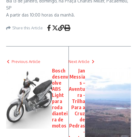
dia 13 de janeiro, domingo, na Praça Charles Miller, Pacaembu,
SP
A partir das 10:00 horas da manhã.
Share this Article
Previous Article
Next Article
Bosch
Jan
desenv
Messia
olve
s –
ABS
Aventu
Light
ra -
para
Trilha
roda
Para a
diantei
Cruz
ra de
de
motos
Pedras
-