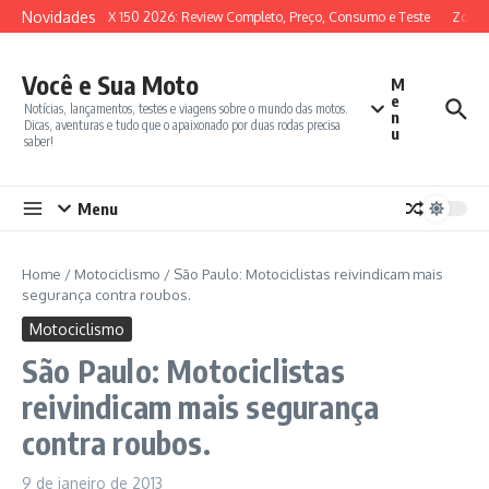
Ir para o conteúdo
Novidades
SYM ADX 150 2026: Review Completo, Preço, Consumo e Teste
Zontes
Você e Sua Moto
M
e
Notícias, lançamentos, testes e viagens sobre o mundo das motos.
n
Dicas, aventuras e tudo que o apaixonado por duas rodas precisa
u
saber!
Menu
Home
/
Motociclismo
/
São Paulo: Motociclistas reivindicam mais
segurança contra roubos.
Motociclismo
São Paulo: Motociclistas
reivindicam mais segurança
contra roubos.
9 de janeiro de 2013