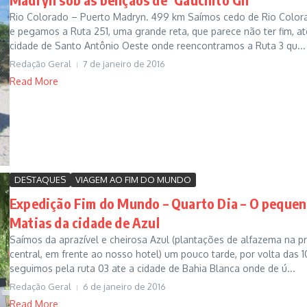
Rio Colorado – Puerto Madryn. 499 km Saímos cedo de Rio Color
e pegamos a Ruta 251, uma grande reta, que parece não ter fim, at
cidade de Santo Antônio Oeste onde reencontramos a Ruta 3 qu...
Redação Geral
7 de janeiro de 2016
Read More
DESTAQUES
VIAGEM AO FIM DO MUNDO
Expedição Fim do Mundo – Quarto Dia – O peque
Matias da cidade de Azul
Saímos da aprazível e cheirosa Azul (plantações de alfazema na p
central, em frente ao nosso hotel) um pouco tarde, por volta das 1
seguimos pela ruta 03 ate a cidade de Bahia Blanca onde de ú...
Redação Geral
6 de janeiro de 2016
Read More