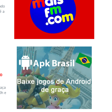
ado
é a
no
raça
0h e