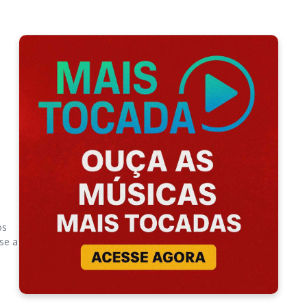
os
se a