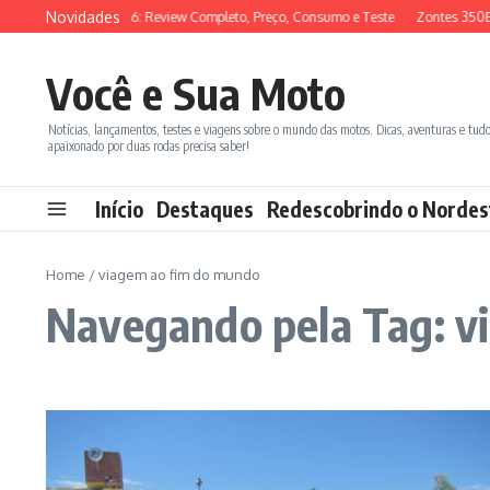
Ir para o conteúdo
Novidades
SYM ADX 150 2026: Review Completo, Preço, Consumo e Teste
Zontes 350E vs
Você e Sua Moto
Notícias, lançamentos, testes e viagens sobre o mundo das motos. Dicas, aventuras e tud
apaixonado por duas rodas precisa saber!
Início
Destaques
Redescobrindo o Nordes
Home
/
viagem ao fim do mundo
Navegando pela Tag: v