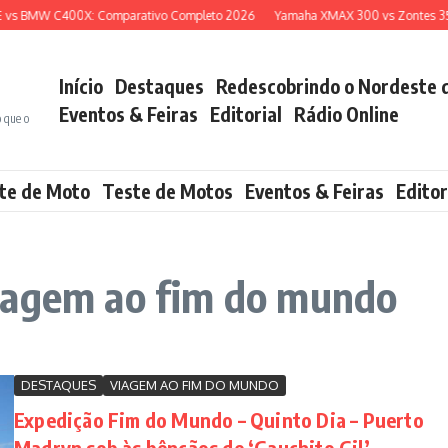
 BMW C400X: Comparativo Completo 2026
Yamaha XMAX 300 vs Zontes 350E: 
Início
Destaques
Redescobrindo o Nordeste 
Eventos & Feiras
Editorial
Rádio Online
o que o
te de Moto
Teste de Motos
Eventos & Feiras
Editor
iagem ao fim do mundo
DESTAQUES
VIAGEM AO FIM DO MUNDO
Expedição Fim do Mundo – Quinto Dia – Puerto
Madryn sob às bênçãos de ‘Gauchito Gil’