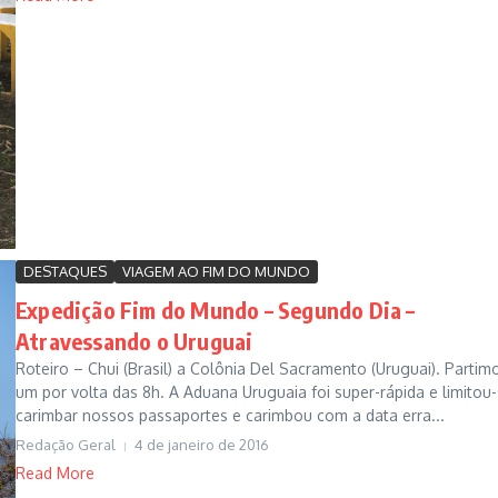
DESTAQUES
VIAGEM AO FIM DO MUNDO
Expedição Fim do Mundo – Segundo Dia –
Atravessando o Uruguai
Roteiro – Chui (Brasil) a Colônia Del Sacramento (Uruguai). Partim
um por volta das 8h. A Aduana Uruguaia foi super-rápida e limitou-
carimbar nossos passaportes e carimbou com a data erra...
Redação Geral
4 de janeiro de 2016
Read More