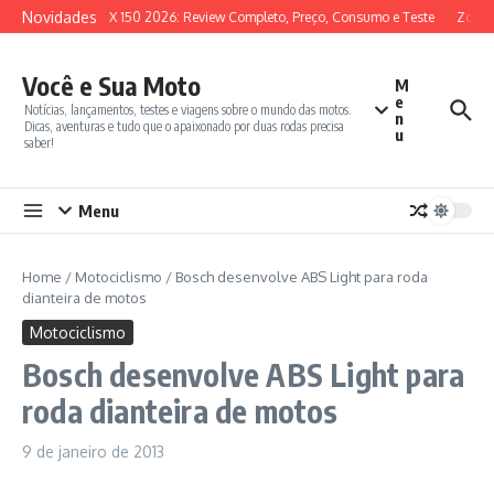
Ir para o conteúdo
Novidades
SYM ADX 150 2026: Review Completo, Preço, Consumo e Teste
Zontes
Você e Sua Moto
M
e
Notícias, lançamentos, testes e viagens sobre o mundo das motos.
n
Dicas, aventuras e tudo que o apaixonado por duas rodas precisa
u
saber!
Menu
Home
/
Motociclismo
/
Bosch desenvolve ABS Light para roda
dianteira de motos
Motociclismo
Bosch desenvolve ABS Light para
roda dianteira de motos
9 de janeiro de 2013