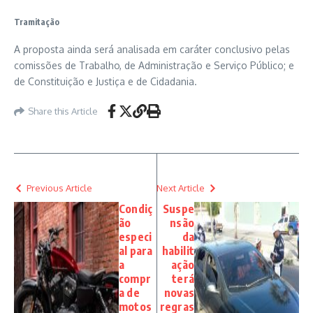
Tramitação
A proposta ainda será analisada em
caráter conclusivo
pelas
comissões de Trabalho, de Administração e Serviço Público; e
de Constituição e Justiça e de Cidadania.
Share this Article
Previous Article
Next Article
Condiç
Suspe
ão
nsão
especi
da
al para
habilit
a
ação
compr
terá
a de
novas
motos
regras