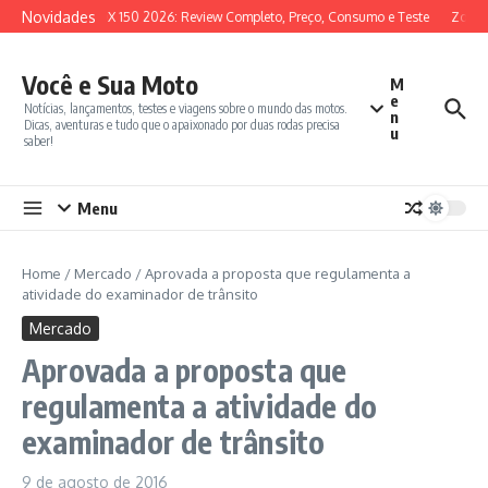
Ir para o conteúdo
Novidades
SYM ADX 150 2026: Review Completo, Preço, Consumo e Teste
Zontes
Você e Sua Moto
M
e
Notícias, lançamentos, testes e viagens sobre o mundo das motos.
n
Dicas, aventuras e tudo que o apaixonado por duas rodas precisa
u
saber!
Menu
Home
/
Mercado
/
Aprovada a proposta que regulamenta a
atividade do examinador de trânsito
Mercado
Aprovada a proposta que
regulamenta a atividade do
examinador de trânsito
9 de agosto de 2016