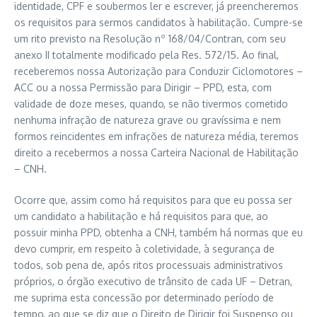
identidade, CPF e soubermos ler e escrever, já preencheremos
os requisitos para sermos candidatos à habilitação. Cumpre-se
um rito previsto na Resolução nº 168/04/Contran, com seu
anexo II totalmente modificado pela Res. 572/15. Ao final,
receberemos nossa Autorização para Conduzir Ciclomotores –
ACC ou a nossa Permissão para Dirigir – PPD, esta, com
validade de doze meses, quando, se não tivermos cometido
nenhuma infração de natureza grave ou gravíssima e nem
formos reincidentes em infrações de natureza média, teremos
direito a recebermos a nossa Carteira Nacional de Habilitação
– CNH.
Ocorre que, assim como há requisitos para que eu possa ser
um candidato a habilitação e há requisitos para que, ao
possuir minha PPD, obtenha a CNH, também há normas que eu
devo cumprir, em respeito à coletividade, à segurança de
todos, sob pena de, após ritos processuais administrativos
próprios, o órgão executivo de trânsito de cada UF – Detran,
me suprima esta concessão por determinado período de
tempo, ao que se diz que o Direito de Dirigir foi Suspenso ou