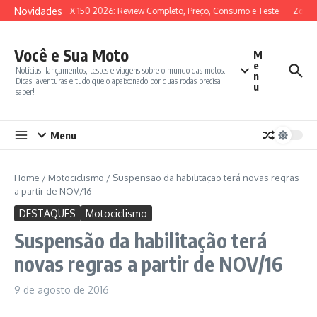
Ir para o conteúdo
Novidades
SYM ADX 150 2026: Review Completo, Preço, Consumo e Teste
Zontes
Você e Sua Moto
M
e
Notícias, lançamentos, testes e viagens sobre o mundo das motos.
n
Dicas, aventuras e tudo que o apaixonado por duas rodas precisa
u
saber!
Menu
Home
/
Motociclismo
/
Suspensão da habilitação terá novas regras
a partir de NOV/16
DESTAQUES
Motociclismo
Suspensão da habilitação terá
novas regras a partir de NOV/16
9 de agosto de 2016