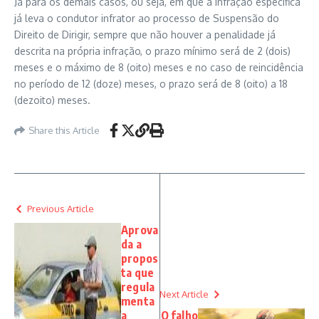
Já para os demais casos, ou seja, em que a infração específica
já leva o condutor infrator ao processo de Suspensão do
Direito de Dirigir, sempre que não houver a penalidade já
descrita na própria infração, o prazo mínimo será de 2 (dois)
meses e o máximo de 8 (oito) meses e no caso de reincidência
no período de 12 (doze) meses, o prazo será de 8 (oito) a 18
(dezoito) meses.
Share this Article
Previous Article
Aprova
da a
propos
ta que
regula
Next Article
menta
a
O falho