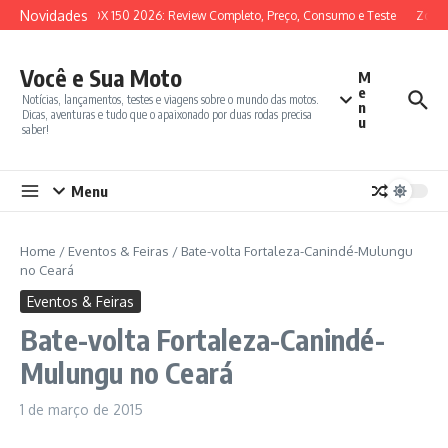
Ir para o conteúdo
Novidades
SYM ADX 150 2026: Review Completo, Preço, Consumo e Teste
Zonte
Você e Sua Moto
M
e
Notícias, lançamentos, testes e viagens sobre o mundo das motos.
n
Dicas, aventuras e tudo que o apaixonado por duas rodas precisa
u
saber!
Menu
Home
/
Eventos & Feiras
/
Bate-volta Fortaleza-Canindé-Mulungu
no Ceará
Eventos & Feiras
Bate-volta Fortaleza-Canindé-
Mulungu no Ceará
1 de março de 2015