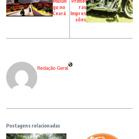
Mulun
Primei
gu no
ras
Ceará
Impres
sões
Redação Geral
Postagens relacionadas