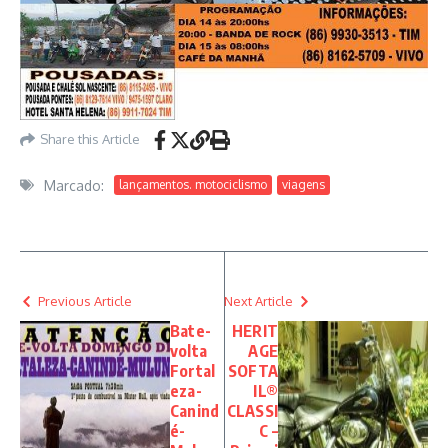
Share this Article
Marcado:
lançamentos. motociclismo
viagens
Previous Article
Next Article
Bate-
HERIT
volta
AGE
Fortal
SOFTA
eza-
IL®
Canind
CLASSI
é-
C –