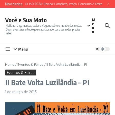
Ir para o conteúdo
Novidades
SYM ADX 150 2026: Review Completo, Preço, Consumo e Teste
Zonte
Você e Sua Moto
M
e
Notícias, lançamentos, testes e viagens sobre o mundo das motos.
n
Dicas, aventuras e tudo que o apaixonado por duas rodas precisa
u
saber!
Menu
Home
/
Eventos & Feiras
/
II Bate Volta Luzilândia – PI
Eventos & Feiras
II Bate Volta Luzilândia – PI
1 de março de 2015