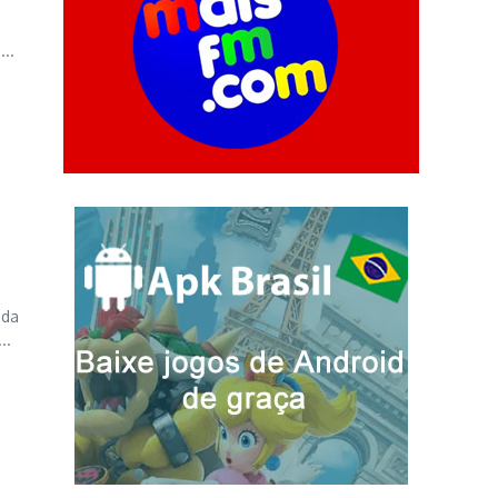
..
 da
..