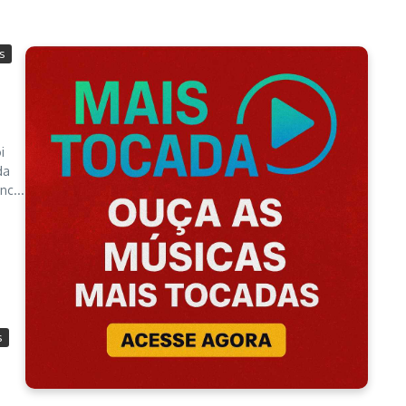
s
i
da
c...
s