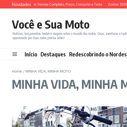
Ir para o conteúdo
Novidades
SYM ADX 150 2026: Review Completo, Preço, Consumo e Teste
Zontes 350E v
Você e Sua Moto
Notícias, lançamentos, testes e viagens sobre o mundo das motos. Dicas, aventuras e tud
apaixonado por duas rodas precisa saber!
Início
Destaques
Redescobrindo o Nordes
Home
/
MINHA VIDA, MINHA MOTO
MINHA VIDA, MINHA 