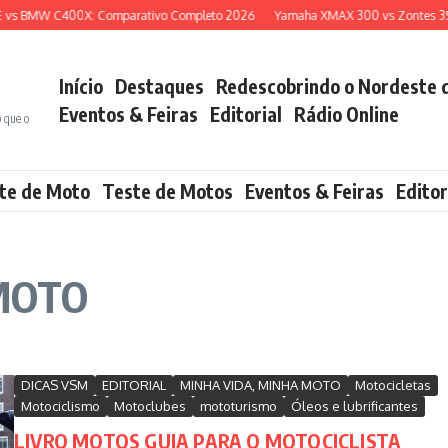
s BMW C400X: Comparativo Completo 2026
Yamaha XMAX 300 vs Zontes 350E:
Início
Destaques
Redescobrindo o Nordeste 
Eventos & Feiras
Editorial
Rádio Online
o que o
te de Moto
Teste de Motos
Eventos & Feiras
Editor
MOTO
DICAS VSM
EDITORIAL
MINHA VIDA, MINHA MOTO
Motocicletas
Motociclismo
Motoclubes
mototurismo
Óleos e lubrificantes
LIVRO MOTOS GUIA PARA O MOTOCICLISTA